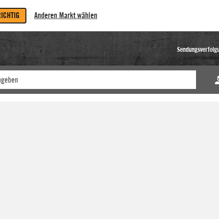
RICHTIG
Anderen Markt wählen
Sendungsverfolg