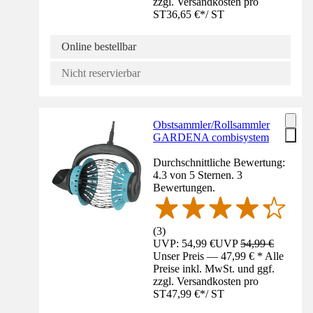
zzgl. Versandkosten pro
ST
36,65 €
*
/
ST
Online bestellbar
Nicht reservierbar
Obstsammler/Rollsammler
GARDENA combisystem
Durchschnittliche Bewertung:
4.3 von 5 Sternen. 3
Bewertungen.
(
3
)
UVP: 54,99 €
UVP
54,99 €
Unser Preis — 47,99 € * Alle
Preise inkl. MwSt. und ggf.
zzgl. Versandkosten pro
ST
47,99 €
*
/
ST