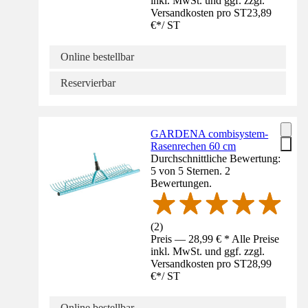
inkl. MwSt. und ggf. zzgl.
Versandkosten pro ST
23,89
€
*
/
ST
Online bestellbar
Reservierbar
GARDENA combisystem-
Rasenrechen 60 cm
Durchschnittliche Bewertung:
5 von 5 Sternen. 2
Bewertungen.
(
2
)
Preis — 28,99 € * Alle Preise
inkl. MwSt. und ggf. zzgl.
Versandkosten pro ST
28,99
€
*
/
ST
Online bestellbar