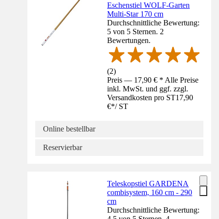
Eschenstiel WOLF-Garten
Multi-Star 170 cm
Durchschnittliche Bewertung:
5 von 5 Sternen. 2
Bewertungen.
(
2
)
Preis — 17,90 € * Alle Preise
inkl. MwSt. und ggf. zzgl.
Versandkosten pro ST
17,90
€
*
/
ST
Online bestellbar
Reservierbar
Teleskopstiel GARDENA
combisystem, 160 cm - 290
cm
Durchschnittliche Bewertung:
4.5 von 5 Sternen. 4