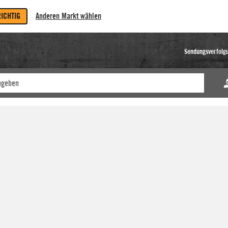
RICHTIG
Anderen Markt wählen
Sendungsverfolg