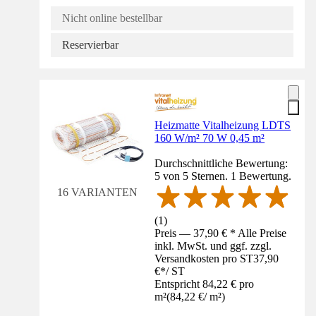
Nicht online bestellbar
Reservierbar
Heizmatte Vitalheizung LDTS
160 W/m² 70 W 0,45 m²
Durchschnittliche Bewertung:
5 von 5 Sternen. 1 Bewertung.
16 VARIANTEN
(
1
)
Preis — 37,90 € * Alle Preise
inkl. MwSt. und ggf. zzgl.
Versandkosten pro ST
37,90
€
*
/
ST
Entspricht 84,22 € pro
m²
(
84,22 €
/
m²
)