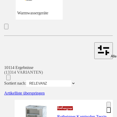
Warmwassergeräte
Alle
10114 Ergebnisse
(13314 VARIANTEN)
Sortiert nach:
Artikelliste überspringen
Rotheigner Kaminofen Tessin