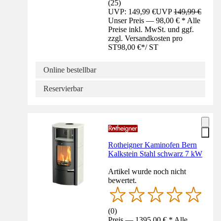
(
25
)
UVP: 149,99 €
UVP
149,99 €
Unser Preis — 98,00 € * Alle
Preise inkl. MwSt. und ggf.
zzgl. Versandkosten pro
ST
98,00 €
*
/
ST
Online bestellbar
Reservierbar
Rotheigner Kaminofen Bern
Kalkstein Stahl schwarz 7 kW
Artikel wurde noch nicht
bewertet.
(
0
)
Preis — 1395,00 € * Alle