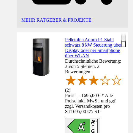
MEHR RATGEBER & PROJEKTE
Pelletofen Aduro P1 Stahl
schwarz 8 kW Steuerung über
Display oder per Smartphone
über WLAN
Durchschnittliche Bewertung:
3 von 5 Sternen. 2
Bewertungen.
(
2
)
Preis — 1695,00 € * Alle
Preise inkl. MwSt. und ggf.
zzgl. Versandkosten pro
ST
1695,00 €
*
/
ST