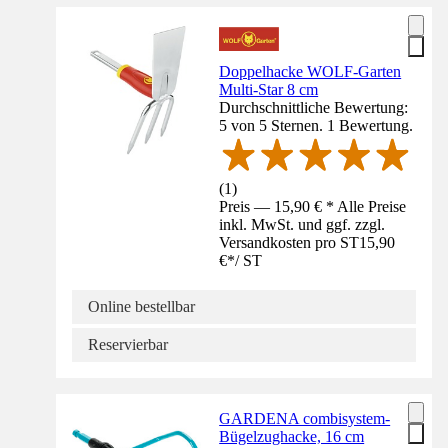
Doppelhacke WOLF-Garten
Multi-Star 8 cm
Durchschnittliche Bewertung:
5 von 5 Sternen. 1 Bewertung.
(
1
)
Preis — 15,90 € * Alle Preise
inkl. MwSt. und ggf. zzgl.
Versandkosten pro ST
15,90
€
*
/
ST
Online bestellbar
Reservierbar
GARDENA combisystem-
Bügelzughacke, 16 cm