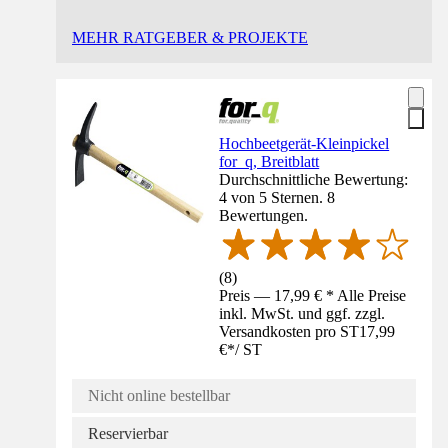
MEHR RATGEBER & PROJEKTE
Hochbeetgerät-Kleinpickel
for_q, Breitblatt
Durchschnittliche Bewertung:
4 von 5 Sternen. 8
Bewertungen.
(
8
)
Preis — 17,99 € * Alle Preise
inkl. MwSt. und ggf. zzgl.
Versandkosten pro ST
17,99
€
*
/
ST
Nicht online bestellbar
Reservierbar