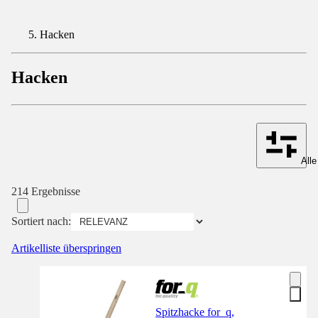
Hacken
Hacken
Alle
214 Ergebnisse
Sortiert nach:
Artikelliste überspringen
Spitzhacke for_q,