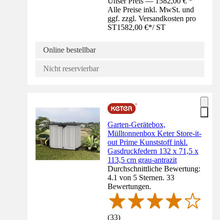
Unser Preis — 1582,00 € *
Alle Preise inkl. MwSt. und
ggf. zzgl. Versandkosten pro
ST
1582,00 €
*
/
ST
Online bestellbar
Nicht reservierbar
Garten-Gerätebox,
Mülltonnenbox Keter Store-it-
out Prime Kunststoff inkl.
Gasdruckfedern 132 x 71,5 x
113,5 cm grau-antrazit
Durchschnittliche Bewertung:
4.1 von 5 Sternen. 33
Bewertungen.
(
33
)