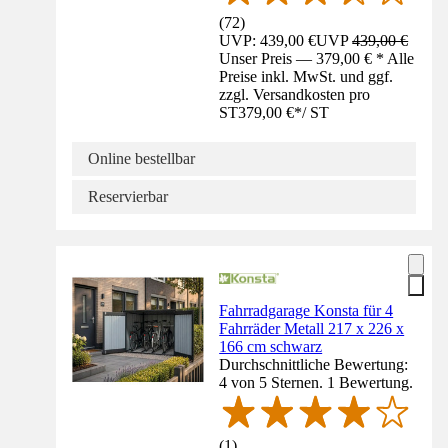
(
72
)
UVP: 439,00 €
UVP
439,00 €
Unser Preis — 379,00 € * Alle
Preise inkl. MwSt. und ggf.
zzgl. Versandkosten pro
ST
379,00 €
*
/
ST
Online bestellbar
Reservierbar
Fahrradgarage Konsta für 4
Fahrräder Metall 217 x 226 x
166 cm schwarz
Durchschnittliche Bewertung:
4 von 5 Sternen. 1 Bewertung.
(
1
)