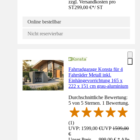
zzgl. Versandkosten pro
ST
299,00 €
*
/
ST
Online bestellbar
Nicht reservierbar
Fahrradgarage Konsta für 4
Fahrräder Metall inkl.
Einhängevorrichtung 165 x
222 x 151 cm grau-aluminium
Durchschnittliche Bewertung:
5 von 5 Sternen. 1 Bewertung.
(
1
)
UVP: 1599,00 €
UVP
1599,00
€
Unser Preis — 999,00 € * Alle