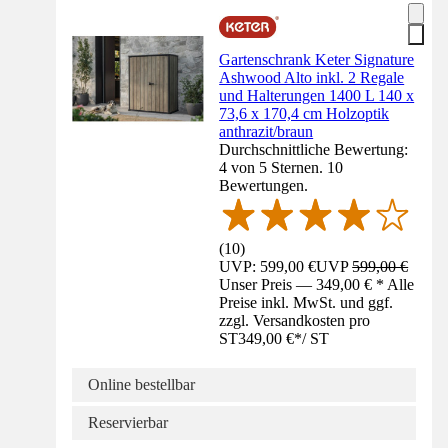
Gartenschrank Keter Signature
Ashwood Alto inkl. 2 Regale
und Halterungen 1400 L 140 x
73,6 x 170,4 cm Holzoptik
anthrazit/braun
Durchschnittliche Bewertung:
4 von 5 Sternen. 10
Bewertungen.
(
10
)
UVP: 599,00 €
UVP
599,00 €
Unser Preis — 349,00 € * Alle
Preise inkl. MwSt. und ggf.
zzgl. Versandkosten pro
ST
349,00 €
*
/
ST
Online bestellbar
Reservierbar