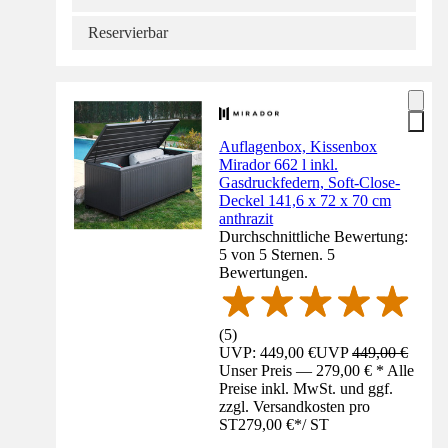
Reservierbar
Auflagenbox, Kissenbox
Mirador 662 l inkl.
Gasdruckfedern, Soft-Close-
Deckel 141,6 x 72 x 70 cm
anthrazit
Durchschnittliche Bewertung:
5 von 5 Sternen. 5
Bewertungen.
(
5
)
UVP: 449,00 €
UVP
449,00 €
Unser Preis — 279,00 € * Alle
Preise inkl. MwSt. und ggf.
zzgl. Versandkosten pro
ST
279,00 €
*
/
ST