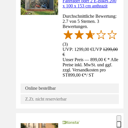
Fahrräder oder 2 E-Bikes 200
x 100 x 153 cm anthrazit
Durchschnittliche Bewertung:
2.7 von 5 Sternen. 3
Bewertungen.
(
3
)
UVP: 1299,00 €
UVP
1299,00
€
Unser Preis — 899,00 € * Alle
Preise inkl. MwSt. und ggf.
zzgl. Versandkosten pro
ST
899,00 €
*
/
ST
Online bestellbar
Z.Zt. nicht reservierbar