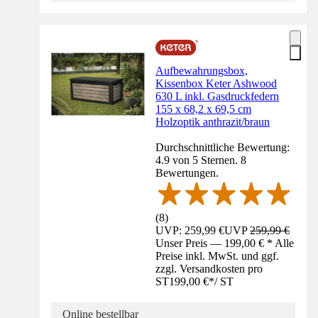
Aufbewahrungsbox,
Kissenbox Keter Ashwood
630 L inkl. Gasdruckfedern
155 x 68,2 x 69,5 cm
Holzoptik anthrazit/braun
Durchschnittliche Bewertung:
4.9 von 5 Sternen. 8
Bewertungen.
(
8
)
UVP: 259,99 €
UVP
259,99 €
Unser Preis — 199,00 € * Alle
Preise inkl. MwSt. und ggf.
zzgl. Versandkosten pro
ST
199,00 €
*
/
ST
Online bestellbar