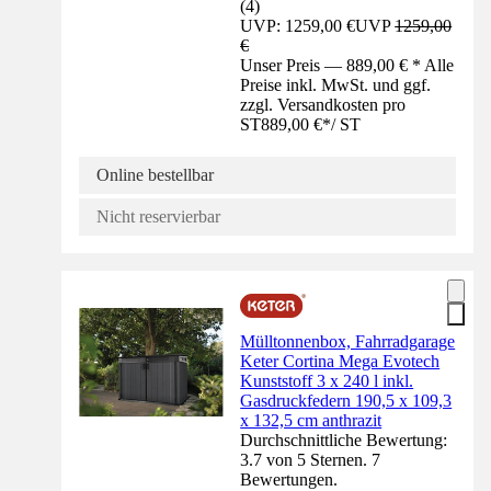
(
4
)
UVP: 1259,00 €
UVP
1259,00
€
Unser Preis — 889,00 € * Alle
Preise inkl. MwSt. und ggf.
zzgl. Versandkosten pro
ST
889,00 €
*
/
ST
Online bestellbar
Nicht reservierbar
Mülltonnenbox, Fahrradgarage
Keter Cortina Mega Evotech
Kunststoff 3 x 240 l inkl.
Gasdruckfedern 190,5 x 109,3
x 132,5 cm anthrazit
Durchschnittliche Bewertung:
3.7 von 5 Sternen. 7
Bewertungen.