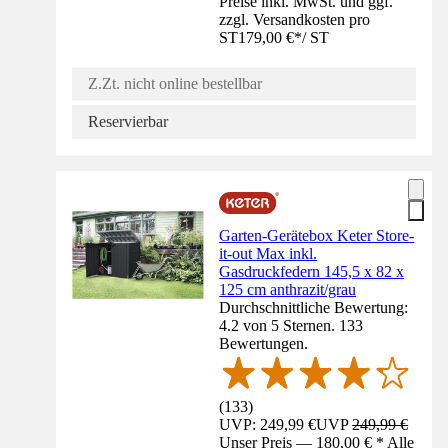
Preise inkl. MwSt. und ggf.
zzgl. Versandkosten pro
ST
179,00 €
*
/
ST
Z.Zt. nicht online bestellbar
Reservierbar
Garten-Gerätebox Keter Store-
it-out Max inkl.
Gasdruckfedern 145,5 x 82 x
125 cm anthrazit/grau
Durchschnittliche Bewertung:
4.2 von 5 Sternen. 133
Bewertungen.
(
133
)
UVP: 249,99 €
UVP
249,99 €
Unser Preis — 180,00 € * Alle