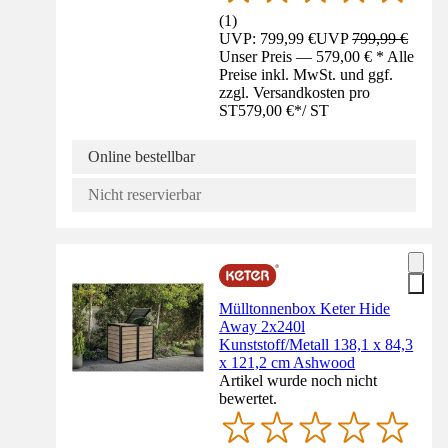
(
1
)
UVP: 799,99 €
UVP
799,99 €
Unser Preis — 579,00 € * Alle
Preise inkl. MwSt. und ggf.
zzgl. Versandkosten pro
ST
579,00 €
*
/
ST
Online bestellbar
Nicht reservierbar
Mülltonnenbox Keter Hide
Away 2x240l
Kunststoff/Metall 138,1 x 84,3
x 121,2 cm Ashwood
Artikel wurde noch nicht
bewertet.