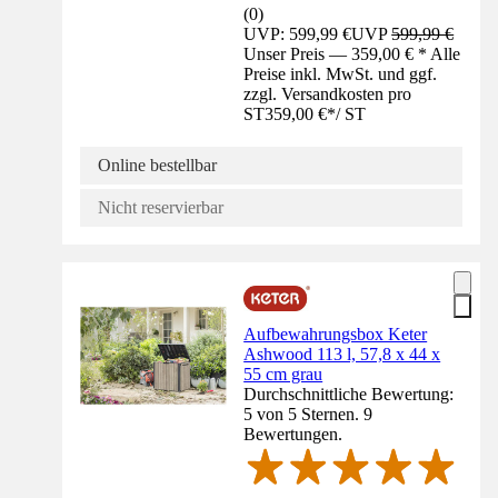
(
0
)
UVP: 599,99 €
UVP
599,99 €
Unser Preis — 359,00 € * Alle
Preise inkl. MwSt. und ggf.
zzgl. Versandkosten pro
ST
359,00 €
*
/
ST
Online bestellbar
Nicht reservierbar
Aufbewahrungsbox Keter
Ashwood 113 l, 57,8 x 44 x
55 cm grau
Durchschnittliche Bewertung:
5 von 5 Sternen. 9
Bewertungen.