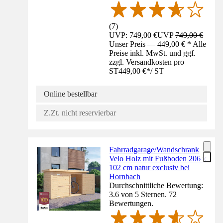
(
7
)
UVP: 749,00 €
UVP
749,00 €
Unser Preis — 449,00 € * Alle
Preise inkl. MwSt. und ggf.
zzgl. Versandkosten pro
ST
449,00 €
*
/
ST
Online bestellbar
Z.Zt. nicht reservierbar
Fahrradgarage/Wandschrank
Velo Holz mit Fußboden 206 x
102 cm natur exclusiv bei
Hornbach
Durchschnittliche Bewertung:
3.6 von 5 Sternen. 72
Bewertungen.