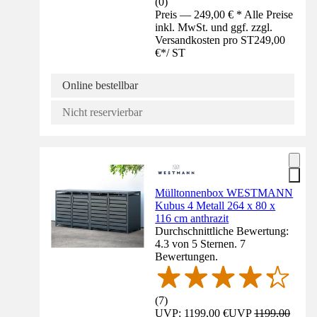
(
0
)
Preis — 249,00 € * Alle Preise
inkl. MwSt. und ggf. zzgl.
Versandkosten pro ST
249,00
€
*
/
ST
Online bestellbar
Nicht reservierbar
Mülltonnenbox WESTMANN
Kubus 4 Metall 264 x 80 x
116 cm anthrazit
Durchschnittliche Bewertung:
4.3 von 5 Sternen. 7
Bewertungen.
(
7
)
UVP: 1199,00 €
UVP
1199,00