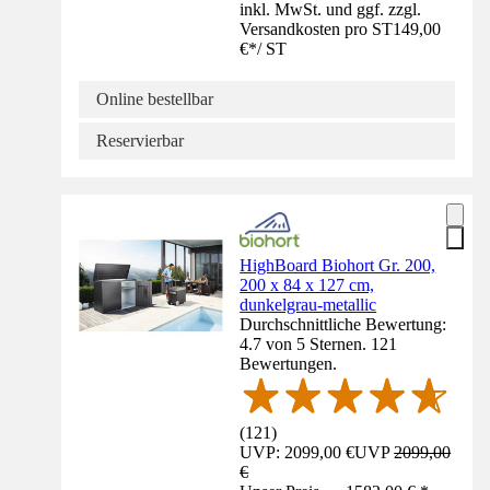
inkl. MwSt. und ggf. zzgl.
Versandkosten pro ST
149,00
€
*
/
ST
Online bestellbar
Reservierbar
HighBoard Biohort Gr. 200,
200 x 84 x 127 cm,
dunkelgrau-metallic
Durchschnittliche Bewertung:
4.7 von 5 Sternen. 121
Bewertungen.
(
121
)
UVP: 2099,00 €
UVP
2099,00
€