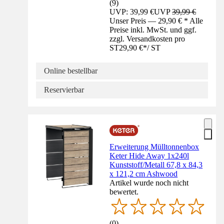
(
9
)
UVP: 39,99 €
UVP
39,99 €
Unser Preis — 29,90 € * Alle
Preise inkl. MwSt. und ggf.
zzgl. Versandkosten pro
ST
29,90 €
*
/
ST
Online bestellbar
Reservierbar
Erweiterung Mülltonnenbox
Keter Hide Away 1x240l
Kunststoff/Metall 67,8 x 84,3
x 121,2 cm Ashwood
Artikel wurde noch nicht
bewertet.
(
0
)