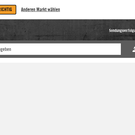
RICHTIG
Anderen Markt wählen
Sendungsverfolg