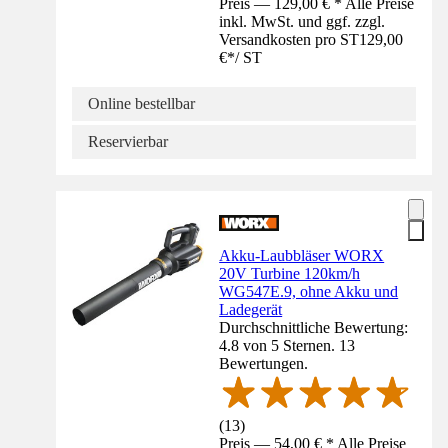
Preis — 129,00 € * Alle Preise
inkl. MwSt. und ggf. zzgl.
Versandkosten pro ST
129,00
€
*
/
ST
Online bestellbar
Reservierbar
Akku-Laubbläser WORX
20V Turbine 120km/h
WG547E.9, ohne Akku und
Ladegerät
Durchschnittliche Bewertung:
4.8 von 5 Sternen. 13
Bewertungen.
(
13
)
Preis — 54,00 € * Alle Preise