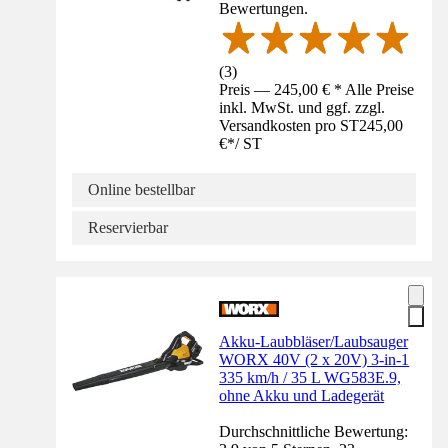
Bewertungen.
(
3
)
Preis — 245,00 € * Alle Preise
inkl. MwSt. und ggf. zzgl.
Versandkosten pro ST
245,00
€
*
/
ST
Online bestellbar
Reservierbar
Akku-Laubbläser/Laubsauger
WORX 40V (2 x 20V) 3-in-1
335 km/h / 35 L WG583E.9,
ohne Akku und Ladegerät
Durchschnittliche Bewertung: