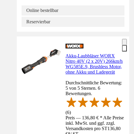
Online bestellbar
Reservierbar
Akku-Laubbläser WORX
Nitro 40V (2 x 20V) 266km/h
WG585E.9, Brushless Motor,
ohne Akku und Ladegerät
Durchschnittliche Bewertung:
5 von 5 Sternen. 6
Bewertungen.
(
6
)
Preis — 136,80 € * Alle Preise
inkl. MwSt. und ggf. zzgl.
Versandkosten pro ST
136,80
€
*
/
ST