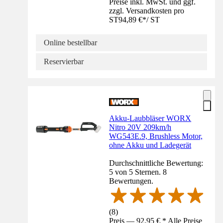
Preise inkl. MwSt. und ggf.
zzgl. Versandkosten pro
ST
94,89 €
*
/
ST
Online bestellbar
Reservierbar
Akku-Laubbläser WORX
Nitro 20V 209km/h
WG543E.9, Brushless Motor,
ohne Akku und Ladegerät
Durchschnittliche Bewertung:
5 von 5 Sternen. 8
Bewertungen.
(
8
)
Preis — 92,95 € * Alle Preise