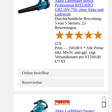
Akku Laubbläser Bosch
Professional BITURBO
GBL18V-750, ohne Akku und
Ladegerät
Durchschnittliche Bewertung:
5 von 5 Sternen. 23
Bewertungen.
(
23
)
Preis — 169,00 € * Alle Preise
inkl. MwSt. und ggf. zzgl.
Versandkosten pro ST
169,00
€
*
/
ST
Online bestellbar
Reservierbar
Akku Laubbläser/Sauger