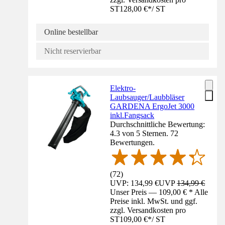
ST
128,00 €
*
/
ST
Online bestellbar
Nicht reservierbar
Elektro-
Laubsauger/Laubbläser
GARDENA ErgoJet 3000
inkl.Fangsack
Durchschnittliche Bewertung:
4.3 von 5 Sternen. 72
Bewertungen.
(
72
)
UVP: 134,99 €
UVP
134,99 €
Unser Preis — 109,00 € * Alle
Preise inkl. MwSt. und ggf.
zzgl. Versandkosten pro
ST
109,00 €
*
/
ST