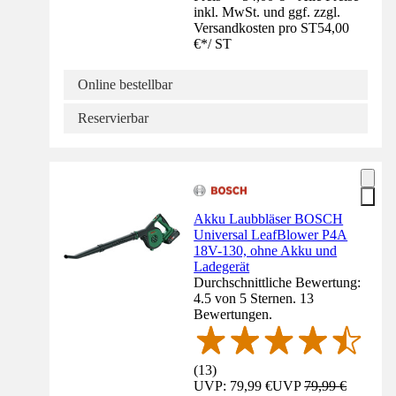
inkl. MwSt. und ggf. zzgl.
Versandkosten pro ST
54,00
€
*
/
ST
Online bestellbar
Reservierbar
Akku Laubbläser BOSCH
Universal LeafBlower P4A
18V-130, ohne Akku und
Ladegerät
Durchschnittliche Bewertung:
4.5 von 5 Sternen. 13
Bewertungen.
(
13
)
UVP: 79,99 €
UVP
79,99 €