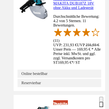
MAKITA DUB187Z 18V
ohne Akku und Ladegerät
Durchschnittliche Bewertung:
4.2 von 5 Sternen. 11
Bewertungen.
(
11
)
UVP: 231,93 €
UVP
231,93 €
Unser Preis — 169,95 € * Alle
Preise inkl. MwSt. und ggf.
zzgl. Versandkosten pro
ST
169,95 €
*
/
ST
Online bestellbar
Reservierbar