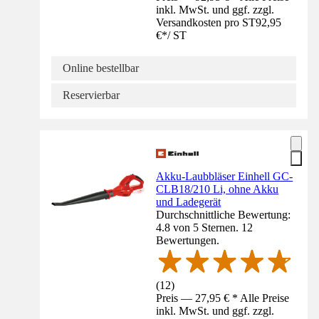
inkl. MwSt. und ggf. zzgl.
Versandkosten pro ST
92,95
€
*
/
ST
Online bestellbar
Reservierbar
Akku-Laubbläser Einhell GC-
CLB18/210 Li, ohne Akku
und Ladegerät
Durchschnittliche Bewertung:
4.8 von 5 Sternen. 12
Bewertungen.
(
12
)
Preis — 27,95 € * Alle Preise
inkl. MwSt. und ggf. zzgl.