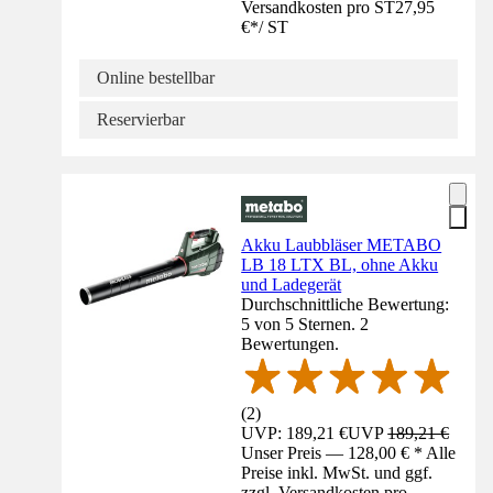
Versandkosten pro ST
27,95
€
*
/
ST
Online bestellbar
Reservierbar
Akku Laubbläser METABO
LB 18 LTX BL, ohne Akku
und Ladegerät
Durchschnittliche Bewertung:
5 von 5 Sternen. 2
Bewertungen.
(
2
)
UVP: 189,21 €
UVP
189,21 €
Unser Preis — 128,00 € * Alle
Preise inkl. MwSt. und ggf.
zzgl. Versandkosten pro