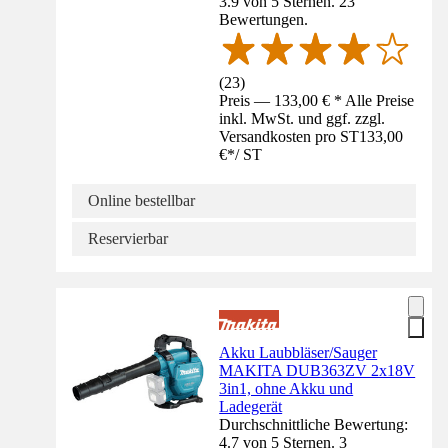
3.9 von 5 Sternen. 23
Bewertungen.
(
23
)
Preis — 133,00 € * Alle Preise
inkl. MwSt. und ggf. zzgl.
Versandkosten pro ST
133,00
€
*
/
ST
Online bestellbar
Reservierbar
Akku Laubbläser/Sauger
MAKITA DUB363ZV 2x18V
3in1, ohne Akku und
Ladegerät
Durchschnittliche Bewertung:
4.7 von 5 Sternen. 3