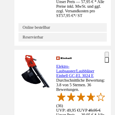
Unser Preis — 57,95 € * Alle
Preise inkl. MwSt. und ggf.
zzgl. Versandkosten pro
ST
57,95 €
*
/
ST
Online bestellbar
Reservierbar
Elektro-
Laubsauger/Laubbläser
Einhell GC-EL 3024 E
Durchschnittliche Bewertung:
3.8 von 5 Sternen. 36
Bewertungen.
(
36
)
UVP: 49,95 €
UVP
49,95 €
Unser Preis — 39,95 € * Alle