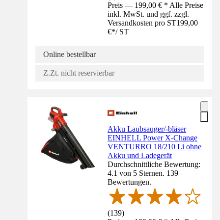
Preis — 199,00 € * Alle Preise
inkl. MwSt. und ggf. zzgl.
Versandkosten pro ST
199,00
€
*
/
ST
Online bestellbar
Z.Zt. nicht reservierbar
Akku Laubsauger/-bläser
EINHELL Power X-Change
VENTURRO 18/210 Li ohne
Akku und Ladegerät
Durchschnittliche Bewertung:
4.1 von 5 Sternen. 139
Bewertungen.
(
139
)