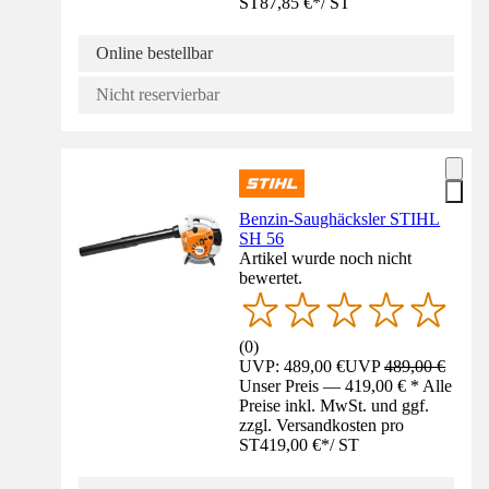
ST
87,85 €
*
/
ST
Online bestellbar
Nicht reservierbar
Benzin-Saughäcksler STIHL
SH 56
Artikel wurde noch nicht
bewertet.
(
0
)
UVP: 489,00 €
UVP
489,00 €
Unser Preis — 419,00 € * Alle
Preise inkl. MwSt. und ggf.
zzgl. Versandkosten pro
ST
419,00 €
*
/
ST