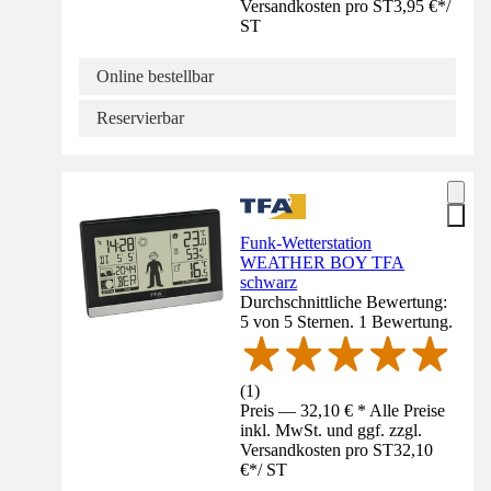
Versandkosten pro ST
3,95 €
*
/
ST
Online bestellbar
Reservierbar
Funk-Wetterstation
WEATHER BOY TFA
schwarz
Durchschnittliche Bewertung:
5 von 5 Sternen. 1 Bewertung.
(
1
)
Preis — 32,10 € * Alle Preise
inkl. MwSt. und ggf. zzgl.
Versandkosten pro ST
32,10
€
*
/
ST