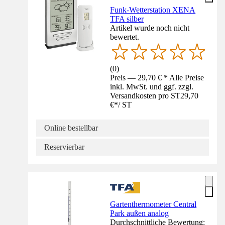
Funk-Wetterstation XENA
TFA silber
Artikel wurde noch nicht
bewertet.
(
0
)
Preis — 29,70 € * Alle Preise
inkl. MwSt. und ggf. zzgl.
Versandkosten pro ST
29,70
€
*
/
ST
Online bestellbar
Reservierbar
Gartenthermometer Central
Park außen analog
Durchschnittliche Bewertung: