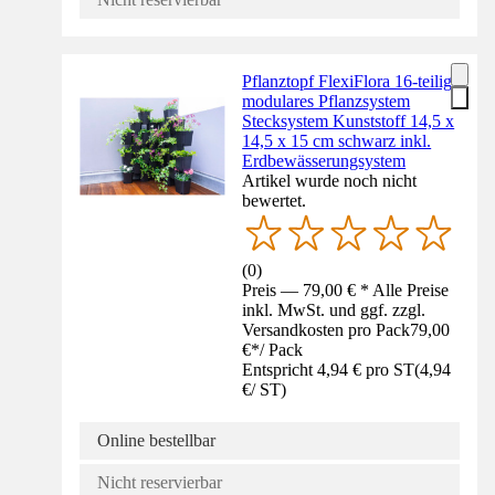
Pflanztopf FlexiFlora 16-teilig
modulares Pflanzsystem
Stecksystem Kunststoff 14,5 x
14,5 x 15 cm schwarz inkl.
Erdbewässerungsystem
Artikel wurde noch nicht
bewertet.
(
0
)
Preis — 79,00 € * Alle Preise
inkl. MwSt. und ggf. zzgl.
Versandkosten pro Pack
79,00
€
*
/
Pack
Entspricht 4,94 € pro ST
(
4,94
€
/
ST
)
Online bestellbar
Nicht reservierbar