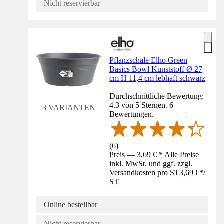
Nicht reservierbar
Pflanzschale Elho Green
Basics Bowl Kunststoff Ø 27
cm H 11,4 cm lebhaft schwarz
Durchschnittliche Bewertung:
4.3 von 5 Sternen. 6
3 VARIANTEN
Bewertungen.
(
6
)
Preis — 3,69 € * Alle Preise
inkl. MwSt. und ggf. zzgl.
Versandkosten pro ST
3,69 €
*
/
ST
Online bestellbar
Nicht reservierbar