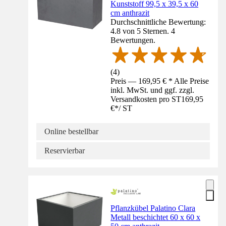
Kunststoff 99,5 x 39,5 x 60
cm anthrazit
Durchschnittliche Bewertung:
4.8 von 5 Sternen. 4
Bewertungen.
(
4
)
Preis — 169,95 € * Alle Preise
inkl. MwSt. und ggf. zzgl.
Versandkosten pro ST
169,95
€
*
/
ST
Online bestellbar
Reservierbar
Pflanzkübel Palatino Clara
Metall beschichtet 60 x 60 x