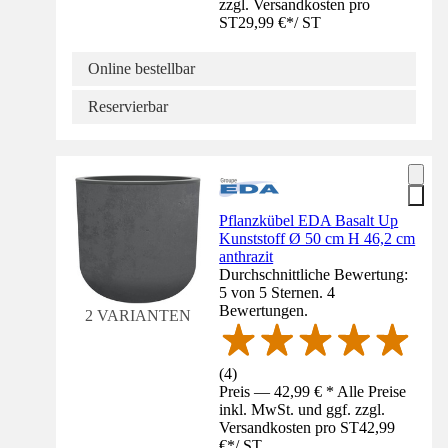
zzgl. Versandkosten pro
ST
29,99 €
*
/
ST
Online bestellbar
Reservierbar
Pflanzkübel EDA Basalt Up
Kunststoff Ø 50 cm H 46,2 cm
anthrazit
Durchschnittliche Bewertung:
5 von 5 Sternen. 4
Bewertungen.
2 VARIANTEN
(
4
)
Preis — 42,99 € * Alle Preise
inkl. MwSt. und ggf. zzgl.
Versandkosten pro ST
42,99
€
*
/
ST