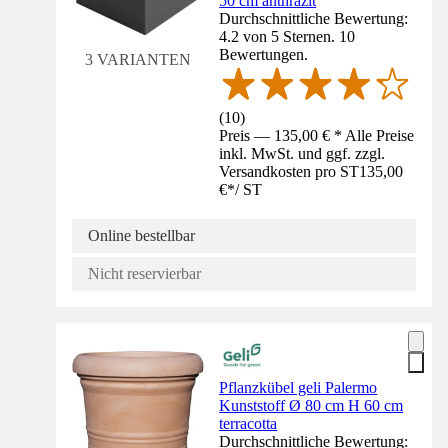
50 cm anthrazit
Durchschnittliche Bewertung:
4.2 von 5 Sternen. 10
Bewertungen.
3 VARIANTEN
(
10
)
Preis — 135,00 € * Alle Preise
inkl. MwSt. und ggf. zzgl.
Versandkosten pro ST
135,00
€
*
/
ST
Online bestellbar
Nicht reservierbar
Pflanzkübel geli Palermo
Kunststoff Ø 80 cm H 60 cm
terracotta
Durchschnittliche Bewertung: