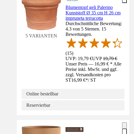
Blumentopf geli Palermo
Kunststoff Ø 35 cm H 26 cm
impruneta terracotta
Durchschnittliche Bewertung:
4.3 von 5 Sternen. 15
Bewertungen.
5 VARIANTEN
(
15
)
UVP: 19,79 €
UVP
19,79 €
Unser Preis — 16,99 € * Alle
Preise inkl. MwSt. und ggf.
zzgl. Versandkosten pro
ST
16,99 €
*
/
ST
Online bestellbar
Reservierbar