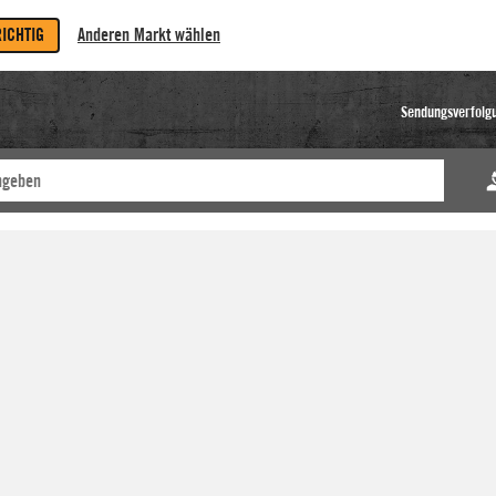
RICHTIG
Anderen Markt wählen
Sendungsverfolg