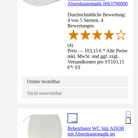
Absenkautomatik 0063790000
Durchschnittliche Bewertung:
4 von 5 Sternen. 4
Bewertungen.
(
4
)
Preis — 103,15 € * Alle Preise
inkl. MwSt. und ggf. zzgl.
Versandkosten pro ST
103,15
€
*
/
ST
Online bestellbar
Nicht reservierbar
Beheizbarer WC Sitz ADOB
mit Absenkautomatik im