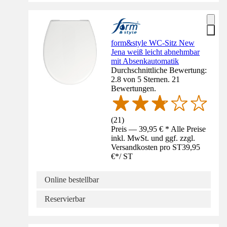
form&style WC-Sitz New
Jena weiß leicht abnehmbar
mit Absenkautomatik
Durchschnittliche Bewertung:
2.8 von 5 Sternen. 21
Bewertungen.
(
21
)
Preis — 39,95 € * Alle Preise
inkl. MwSt. und ggf. zzgl.
Versandkosten pro ST
39,95
€
*
/
ST
Online bestellbar
Reservierbar