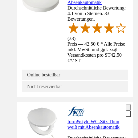
Absenkautomatik
Durchschnittliche Bewertung:
4.1 von 5 Sternen. 33
Bewertungen.
(
33
)
Preis — 42,50 € * Alle Preise
inkl. MwSt. und ggf. zzgl.
Versandkosten pro ST
42,50
€
*
/
ST
Online bestellbar
Nicht reservierbar
form&style WC-Sitz Thun
weiß mit Absenkautomatik