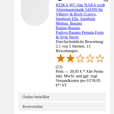
REIKA WC-Sitz NARA weiß
Absenkautomatik 544399 für
Villeroy & Boch O.novo,
Jungborn Ella, Jungborn
Melissa, Basano
Baiano,Basano
Padova,Basano Perugia,Form
& Style Nevis
Durchschnittliche Bewertung:
2.1 von 5 Sternen. 13
Bewertungen.
(
13
)
Preis — 39,95 € * Alle Preise
inkl. MwSt. und ggf. zzgl.
Versandkosten pro ST
39,95
€
*
/
ST
Online bestellbar
Reservierbar