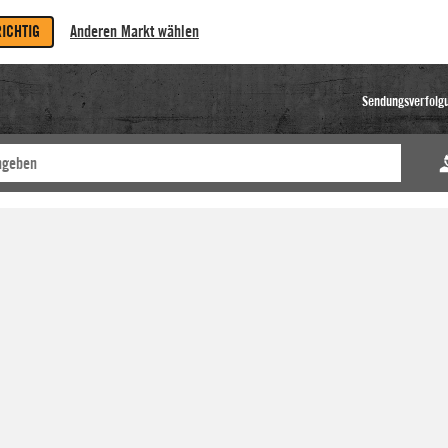
RICHTIG
Anderen Markt wählen
Sendungsverfolg