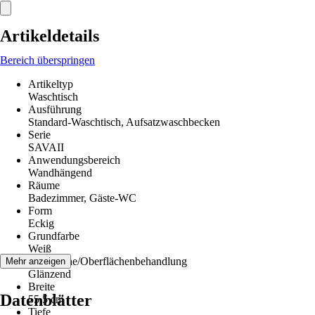
Artikeldetails
Bereich überspringen
Artikeltyp
Waschtisch
Ausführung
Standard-Waschtisch, Aufsatzwaschbecken
Serie
SAVAII
Anwendungsbereich
Wandhängend
Räume
Badezimmer, Gäste-WC
Form
Eckig
Grundfarbe
Weiß
Oberfläche/Oberflächenbehandlung
Mehr anzeigen
Glänzend
Breite
Datenblätter
55,5 cm
Tiefe