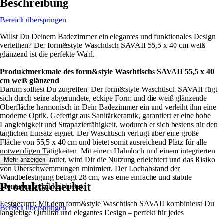
Beschreibung
Bereich überspringen
Willst Du Deinem Badezimmer ein elegantes und funktionales Design
verleihen? Der form&style Waschtisch SAVAII 55,5 x 40 cm weiß
glänzend ist die perfekte Wahl.
Produktmerkmale des form&style Waschtischs SAVAII 55,5 x 40
cm weiß glänzend
Darum solltest Du zugreifen: Der form&style Waschtisch SAVAII fügt
sich durch seine abgerundete, eckige Form und die weiß glänzende
Oberfläche harmonisch in Dein Badezimmer ein und verleiht ihm eine
moderne Optik. Gefertigt aus Sanitärkeramik, garantiert er eine hohe
Langlebigkeit und Strapazierfähigkeit, wodurch er sich bestens für den
täglichen Einsatz eignet. Der Waschtisch verfügt über eine große
Fläche von 55,5 x 40 cm und bietet somit ausreichend Platz für alle
notwendigen Tätigkeiten. Mit einem Hahnloch und einem integrierten
Überlauf ausgestattet, wird Dir die Nutzung erleichtert und das Risiko
Mehr anzeigen
von Überschwemmungen minimiert. Der Lochabstand der
Wandbefestigung beträgt 28 cm, was eine einfache und stabile
Produktsicherheit
Montagemöglichkeit bietet.
Festgezurrt: Mit dem form&style Waschtisch SAVAII kombinierst Du
Bereich überspringen
langlebige Qualität und elegantes Design – perfekt für jedes