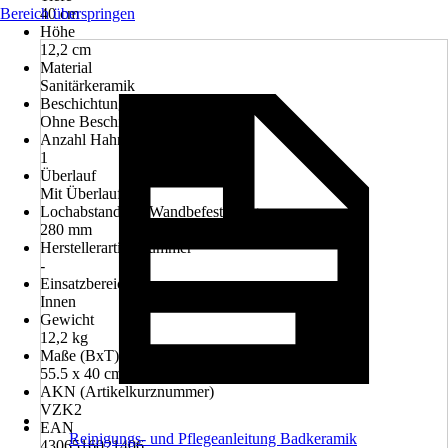
Bereich überspringen
40 cm
Höhe
12,2 cm
Material
Sanitärkeramik
Beschichtung
Ohne Beschichtung
Anzahl Hahnlöcher
1
Überlauf
Mit Überlauf
Lochabstand der Wandbefestigung
280 mm
Herstellerartikelnummer
-
Einsatzbereich
Innen
Gewicht
12,2 kg
Maße (BxT)
55.5 x 40 cm
AKN (Artikelkurznummer)
VZK2
EAN
Reinigungs- und Pflegeanleitung Badkeramik
4306516021406