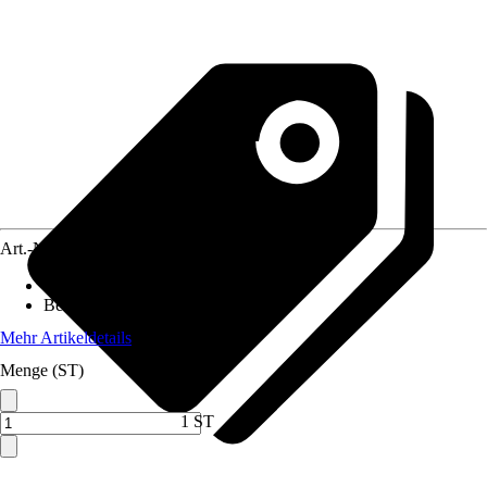
Art.-Nr.
12010718
Material
:
Sanitärkeramik
Beschichtung
:
Ohne Beschichtung
Mehr Artikeldetails
Menge (ST)
1 ST