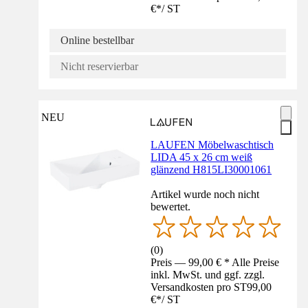
€
*
/
ST
Online bestellbar
Nicht reservierbar
NEU
LAUFEN Möbelwaschtisch
LIDA 45 x 26 cm weiß
glänzend H815LI30001061
Artikel wurde noch nicht
bewertet.
(
0
)
Preis — 99,00 € * Alle Preise
inkl. MwSt. und ggf. zzgl.
Versandkosten pro ST
99,00
€
*
/
ST