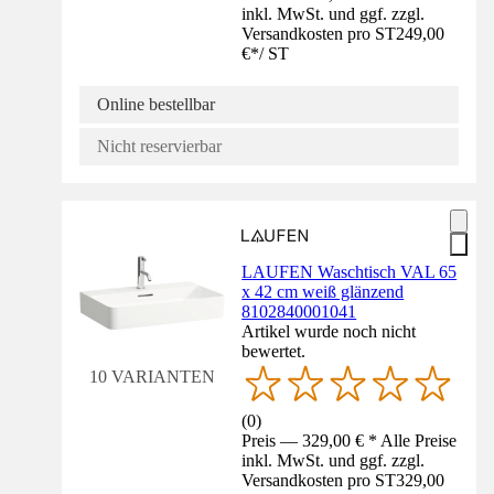
inkl. MwSt. und ggf. zzgl.
Versandkosten pro ST
249,00
€
*
/
ST
Online bestellbar
Nicht reservierbar
LAUFEN Waschtisch VAL 65
x 42 cm weiß glänzend
8102840001041
Artikel wurde noch nicht
bewertet.
10 VARIANTEN
(
0
)
Preis — 329,00 € * Alle Preise
inkl. MwSt. und ggf. zzgl.
Versandkosten pro ST
329,00