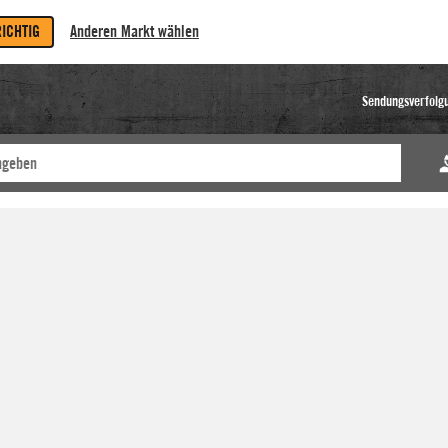
RICHTIG
Anderen Markt wählen
Sendungsverfolg