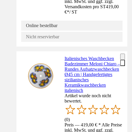
inkl. MwSt. und ggf. zzgl.
Versandkosten pro ST
419,00
€
*
/
ST
Online bestellbar
Nicht reservierbar
Italienisches Waschbecken
Badezimmer Meloni Chiaro –
Rundes Aufsatzwaschbecken
Ø45 cm | Handgefertigtes
sizilianisches
Keramikwaschbecken
italienisch
Artikel wurde noch nicht
bewertet.
(
0
)
Preis — 419,00 € * Alle Preise
inkl. MwSt. und ggf. zzgl.