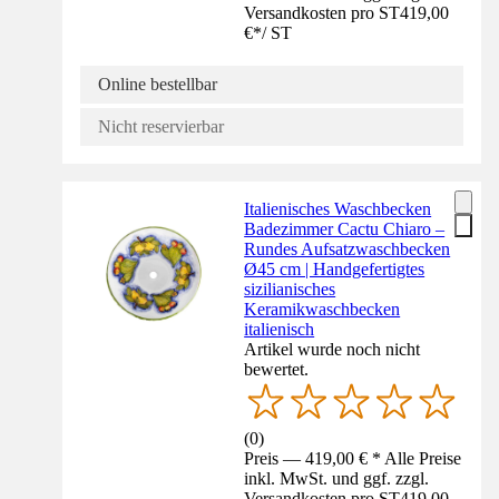
Versandkosten pro ST
419,00
€
*
/
ST
Online bestellbar
Nicht reservierbar
Italienisches Waschbecken
Badezimmer Cactu Chiaro –
Rundes Aufsatzwaschbecken
Ø45 cm | Handgefertigtes
sizilianisches
Keramikwaschbecken
italienisch
Artikel wurde noch nicht
bewertet.
(
0
)
Preis — 419,00 € * Alle Preise
inkl. MwSt. und ggf. zzgl.
Versandkosten pro ST
419,00