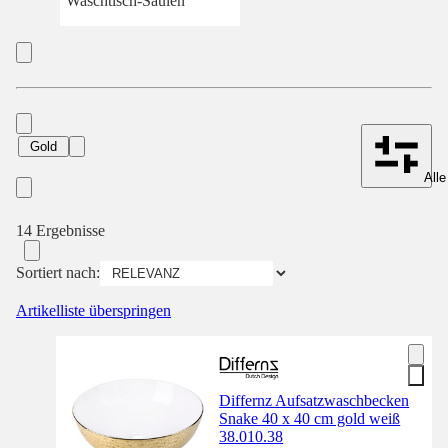
Waschtisch-Säulen
Gold
Alle
14 Ergebnisse
Sortiert nach:
Artikelliste überspringen
Differnz Aufsatzwaschbecken
Snake 40 x 40 cm gold weiß
38.010.38