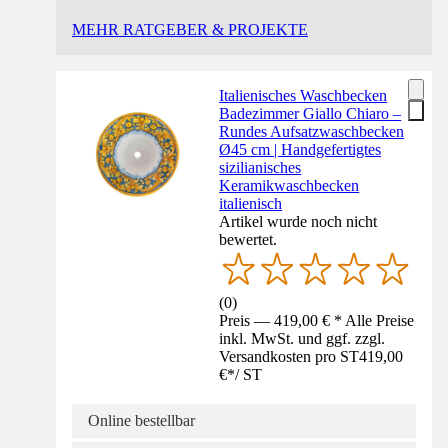
MEHR RATGEBER & PROJEKTE
Italienisches Waschbecken
Badezimmer Giallo Chiaro –
Rundes Aufsatzwaschbecken
Ø45 cm | Handgefertigtes
sizilianisches
Keramikwaschbecken
italienisch
Artikel wurde noch nicht
bewertet.
(
0
)
Preis — 419,00 € * Alle Preise
inkl. MwSt. und ggf. zzgl.
Versandkosten pro ST
419,00
€
*
/
ST
Online bestellbar