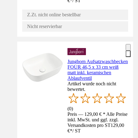
€
*
/
ST
Z.Zt. nicht online bestellbar
Nicht reservierbar
Jungborn Aufsatzwaschbecken
FOUR 46,5 x 33 cm weiß
matt inkl. keramischen
Ablaufventil
Artikel wurde noch nicht
bewertet.
(
0
)
Preis — 129,00 € * Alle Preise
inkl. MwSt. und ggf. zzgl.
Versandkosten pro ST
129,00
€
*
/
ST