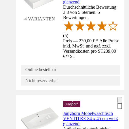
glänzend
Durchschnittliche Bewertung:
3.8 von 5 Sternen. 5
Bewertungen.
4 VARIANTEN
(
5
)
Preis — 239,00 € * Alle Preise
inkl. MwSt. und ggf. zzgl.
Versandkosten pro ST
239,00
€
*
/
ST
Online bestellbar
Nicht reservierbar
Jungborn Möbelwaschtisch
VENTITRE 84 x 45 cm weiß
glänzend
Artikel wurde noch nicht