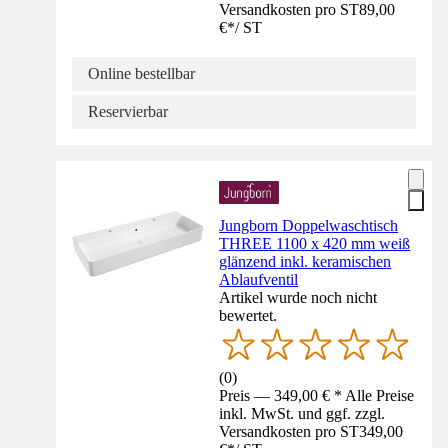
Versandkosten pro ST
89,00
€
*
/
ST
Online bestellbar
Reservierbar
Jungborn Doppelwaschtisch
THREE 1100 x 420 mm weiß
glänzend inkl. keramischen
Ablaufventil
Artikel wurde noch nicht
bewertet.
(
0
)
Preis — 349,00 € * Alle Preise
inkl. MwSt. und ggf. zzgl.
Versandkosten pro ST
349,00