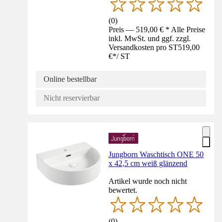
(
0
)
Preis — 519,00 € * Alle Preise
inkl. MwSt. und ggf. zzgl.
Versandkosten pro ST
519,00
€
*
/
ST
Online bestellbar
Nicht reservierbar
Jungborn Waschtisch ONE 50
x 42,5 cm weiß glänzend
Artikel wurde noch nicht
bewertet.
(
0
)