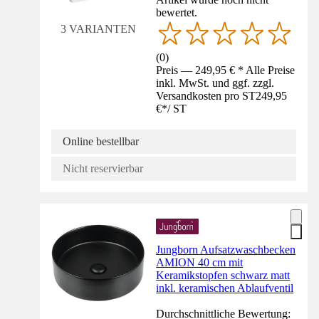
bewertet.
3 VARIANTEN
(
0
)
Preis — 249,95 € * Alle Preise
inkl. MwSt. und ggf. zzgl.
Versandkosten pro ST
249,95
€
*
/
ST
Online bestellbar
Nicht reservierbar
Jungborn Aufsatzwaschbecken
AMION 40 cm mit
Keramikstopfen schwarz matt
inkl. keramischen Ablaufventil
Durchschnittliche Bewertung: