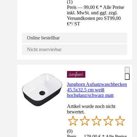
(
1
)
Preis — 99,00 € * Alle Preise
inkl. MwSt. und ggf. zzgl.
Versandkosten pro ST
99,00
€
*
/
ST
Online bestellbar
Nicht reservierbar
Jungborn Aufsatzwaschbecken
45.5x32.5 cm weiß
hochglanz/schwarz matt
Artikel wurde noch nicht
bewertet.
(
0
)
Preis — 179,00 € * Alle Preise