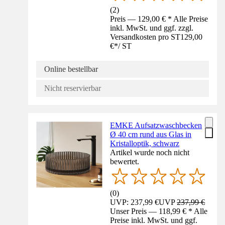
(
2
)
Preis — 129,00 € * Alle Preise
inkl. MwSt. und ggf. zzgl.
Versandkosten pro ST
129,00
€
*
/
ST
Online bestellbar
Nicht reservierbar
EMKE Aufsatzwaschbecken
Ø 40 cm rund aus Glas in
Kristalloptik, schwarz
Artikel wurde noch nicht
bewertet.
(
0
)
UVP: 237,99 €
UVP
237,99 €
Unser Preis — 118,99 € * Alle
Preise inkl. MwSt. und ggf.