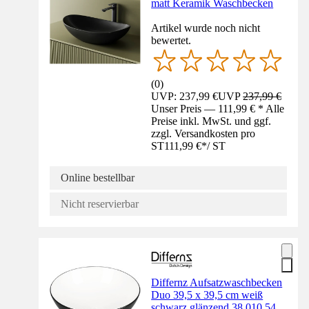
matt Keramik Waschbecken
Artikel wurde noch nicht
bewertet.
(
0
)
UVP: 237,99 €
UVP
237,99 €
Unser Preis — 111,99 € * Alle
Preise inkl. MwSt. und ggf.
zzgl. Versandkosten pro
ST
111,99 €
*
/
ST
Online bestellbar
Nicht reservierbar
Differnz Aufsatzwaschbecken
Duo 39,5 x 39,5 cm weiß
schwarz glänzend 38.010.54