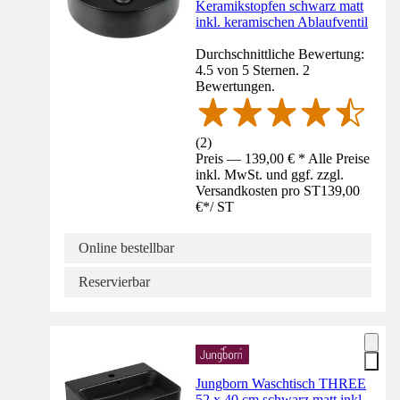
Keramikstopfen schwarz matt
inkl. keramischen Ablaufventil
Durchschnittliche Bewertung:
4.5 von 5 Sternen. 2
Bewertungen.
(
2
)
Preis — 139,00 € * Alle Preise
inkl. MwSt. und ggf. zzgl.
Versandkosten pro ST
139,00
€
*
/
ST
Online bestellbar
Reservierbar
Jungborn Waschtisch THREE
52 x 40 cm schwarz matt inkl.