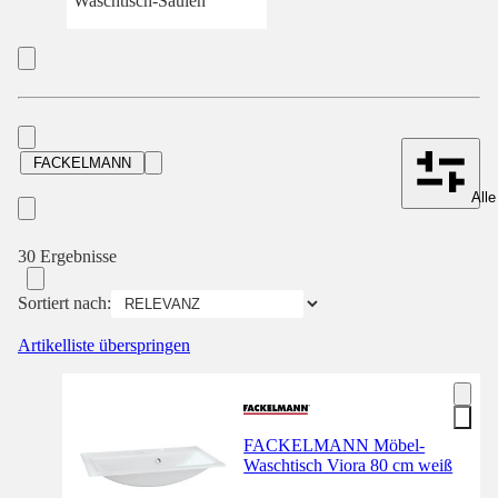
Waschtisch-Säulen
FACKELMANN
Alle
30 Ergebnisse
Sortiert nach:
Artikelliste überspringen
FACKELMANN Möbel-
Waschtisch Viora 80 cm weiß