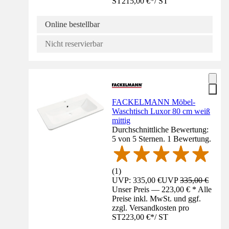
ST
215,00 €
*
/
ST
Online bestellbar
Nicht reservierbar
FACKELMANN Möbel-
Waschtisch Luxor 80 cm weiß
mittig
Durchschnittliche Bewertung:
5 von 5 Sternen. 1 Bewertung.
(
1
)
UVP: 335,00 €
UVP
335,00 €
Unser Preis — 223,00 € * Alle
Preise inkl. MwSt. und ggf.
zzgl. Versandkosten pro
ST
223,00 €
*
/
ST