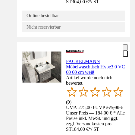
ST
304,00 €
*
/
ST
Online bestellbar
Nicht reservierbar
FACKELMANN
Möbelwaschtisch Hype3.0 VC
60 60 cm weiß
Artikel wurde noch nicht
bewertet.
(
0
)
UVP: 275,00 €
UVP
275,00 €
Unser Preis — 184,00 € * Alle
Preise inkl. MwSt. und ggf.
zzgl. Versandkosten pro
ST
184,00 €
*
/
ST