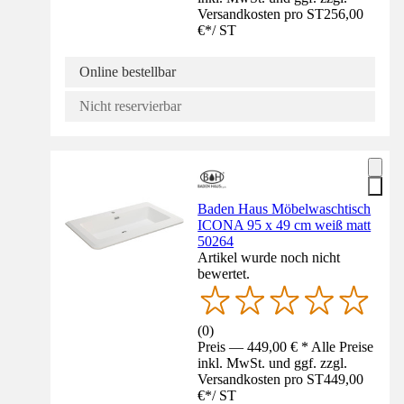
Versandkosten pro ST
256,00
€
*
/
ST
Online bestellbar
Nicht reservierbar
Baden Haus Möbelwaschtisch
ICONA 95 x 49 cm weiß matt
50264
Artikel wurde noch nicht
bewertet.
(
0
)
Preis — 449,00 € * Alle Preise
inkl. MwSt. und ggf. zzgl.
Versandkosten pro ST
449,00
€
*
/
ST