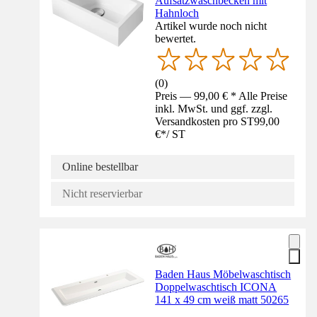
Aufsatzwaschbecken mit
Hahnloch
Artikel wurde noch nicht
bewertet.
(
0
)
Preis — 99,00 € * Alle Preise
inkl. MwSt. und ggf. zzgl.
Versandkosten pro ST
99,00
€
*
/
ST
Online bestellbar
Nicht reservierbar
Baden Haus Möbelwaschtisch
Doppelwaschtisch ICONA
141 x 49 cm weiß matt 50265