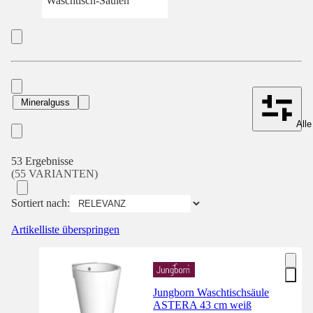
Waschtisch-Säulen
Mineralguss
Alle
53 Ergebnisse
(55 VARIANTEN)
Sortiert nach:
Artikelliste überspringen
Jungborn Waschtischsäule
ASTERA 43 cm weiß