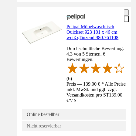
Pelipal Möbelwaschtisch
Quickset 923 101 x 46 cm
weiß glänzend 980.761108
Durchschnittliche Bewertung:
4.3 von 5 Sternen. 6
Bewertungen.
(
6
)
Preis — 139,00 € * Alle Preise
inkl. MwSt. und ggf. zzgl.
Versandkosten pro ST
139,00
€
*
/
ST
Online bestellbar
Nicht reservierbar