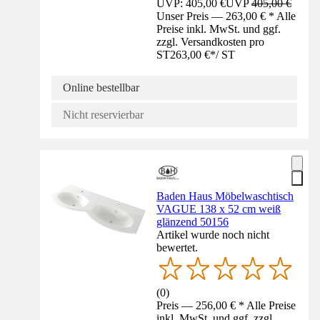
UVP: 405,00 €
UVP
405,00 €
Unser Preis — 263,00 € * Alle
Preise inkl. MwSt. und ggf.
zzgl. Versandkosten pro
ST
263,00 €
*
/
ST
Online bestellbar
Nicht reservierbar
Baden Haus Möbelwaschtisch
VAGUE 138 x 52 cm weiß
glänzend 50156
Artikel wurde noch nicht
bewertet.
(
0
)
Preis — 256,00 € * Alle Preise
inkl. MwSt. und ggf. zzgl.