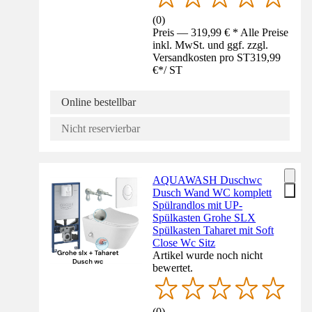
(
0
)
Preis — 319,99 € * Alle Preise
inkl. MwSt. und ggf. zzgl.
Versandkosten pro ST
319,99
€
*
/
ST
Online bestellbar
Nicht reservierbar
AQUAWASH Duschwc
Dusch Wand WC komplett
Spülrandlos mit UP-
Spülkasten Grohe SLX
Spülkasten Taharet mit Soft
Close Wc Sitz
Artikel wurde noch nicht
bewertet.
(
0
)