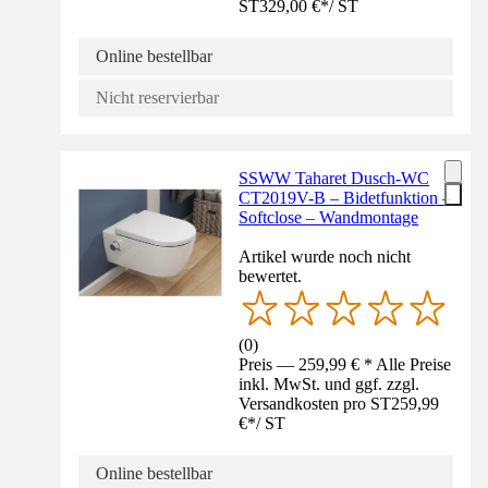
ST
329,00 €
*
/
ST
Online bestellbar
Nicht reservierbar
SSWW Taharet Dusch-WC
CT2019V-B – Bidetfunktion –
Softclose – Wandmontage
Artikel wurde noch nicht
bewertet.
(
0
)
Preis — 259,99 € * Alle Preise
inkl. MwSt. und ggf. zzgl.
Versandkosten pro ST
259,99
€
*
/
ST
Online bestellbar