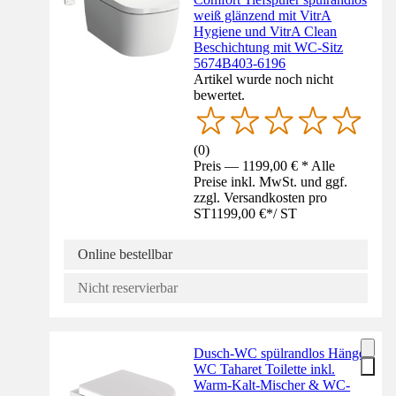
weiß glänzend mit VitrA
Hygiene und VitrA Clean
Beschichtung mit WC-Sitz
5674B403-6196
Artikel wurde noch nicht
bewertet.
(
0
)
Preis — 1199,00 € * Alle
Preise inkl. MwSt. und ggf.
zzgl. Versandkosten pro
ST
1199,00 €
*
/
ST
Online bestellbar
Nicht reservierbar
Dusch-WC spülrandlos Hänge
WC Taharet Toilette inkl.
Warm-Kalt-Mischer & WC-