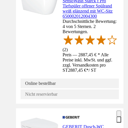
SensoWash Starck f Pro
Tiefspüler offener Spülrand
weiß glänzend mit WC-Sitz
650002012004300
Durchschnittliche Bewertung:
4 von 5 Sternen. 2
Bewertungen.
(
2
)
Preis — 2887,45 € * Alle
Preise inkl. MwSt. und ggf.
zzgl. Versandkosten pro
ST
2887,45 €
*
/
ST
Online bestellbar
Nicht reservierbar
GEBERIT Dusch-WC