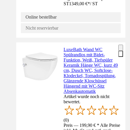
ST
1349,00 €
*
/
ST
Online bestellbar
Nicht reservierbar
LuxeBath Wand WC
Spülrandlos mit Bidet-
Funktion, Weiß, Tiefspüler
Keramik Hänge WC, kurz 49
cm, Dusch WC, Softclose-
Klodeckel, Tornadospülung,
Glänzende Kloschüssel
Hängend mit WC-Sitz
Absenkautomatik
Artikel wurde noch nicht
bewertet.
(
0
)
Preis — 199,90 € * Alle Preise