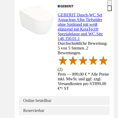
GEBERIT Dusch-WC Set
Aquaclean Alba Tiefspüler
ohne Spülrand mit weiß
glänzend mit KeraTect®
Spezialglasur und WC-Sitz
146.350.01.1
Durchschnittliche Bewertung:
5 von 5 Sternen. 2
Bewertungen.
(
2
)
Preis — 899,00 € * Alle Preise
inkl. MwSt. und ggf. zzgl.
Versandkosten pro ST
899,00
€
*
/
ST
Online bestellbar
Reservierbar