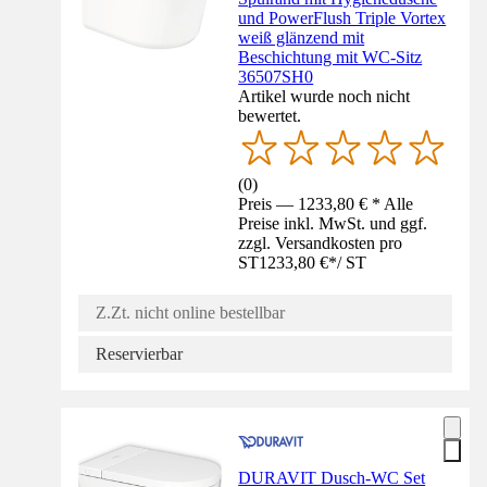
und PowerFlush Triple Vortex
weiß glänzend mit
Beschichtung mit WC-Sitz
36507SH0
Artikel wurde noch nicht
bewertet.
(
0
)
Preis — 1233,80 € * Alle
Preise inkl. MwSt. und ggf.
zzgl. Versandkosten pro
ST
1233,80 €
*
/
ST
Z.Zt. nicht online bestellbar
Reservierbar
DURAVIT Dusch-WC Set