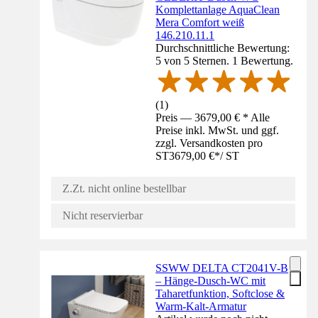
Komplettanlage AquaClean
Mera Comfort weiß
146.210.11.1
Durchschnittliche Bewertung:
5 von 5 Sternen. 1 Bewertung.
(
1
)
Preis — 3679,00 € * Alle
Preise inkl. MwSt. und ggf.
zzgl. Versandkosten pro
ST
3679,00 €
*
/
ST
Z.Zt. nicht online bestellbar
Nicht reservierbar
SSWW DELTA CT2041V-B
– Hänge-Dusch-WC mit
Taharetfunktion, Softclose &
Warm-Kalt-Armatur