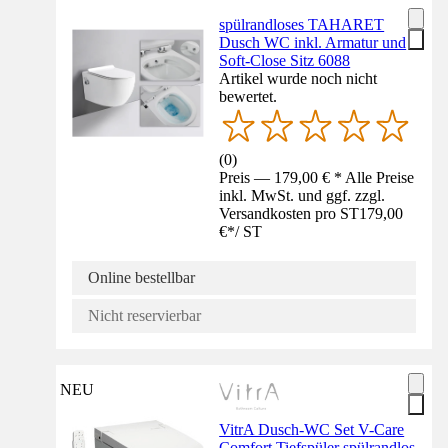
spülrandloses TAHARET
Dusch WC inkl. Armatur und
Soft-Close Sitz 6088
Artikel wurde noch nicht
bewertet.
(
0
)
Preis — 179,00 € * Alle Preise
inkl. MwSt. und ggf. zzgl.
Versandkosten pro ST
179,00
€
*
/
ST
Online bestellbar
Nicht reservierbar
NEU
VitrA Dusch-WC Set V-Care
Comfort Tiefspüler spülrandlos