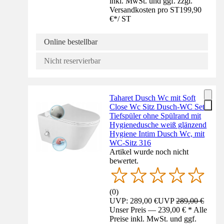
inkl. MwSt. und ggf. zzgl.
Versandkosten pro ST
199,90
€
*
/
ST
Online bestellbar
Nicht reservierbar
Taharet Dusch Wc mit Soft
Close Wc Sitz Dusch-WC Set
Tiefspüler ohne Spülrand mit
Hygienedusche weiß glänzend
Hygiene Intim Dusch Wc, mit
WC-Sitz 316
Artikel wurde noch nicht
bewertet.
(
0
)
UVP: 289,00 €
UVP
289,00 €
Unser Preis — 239,00 € * Alle
Preise inkl. MwSt. und ggf.