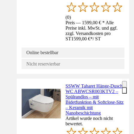
(
0
)
Preis — 1599,00 € * Alle
Preise inkl. MwSt. und ggf.
zzgl. Versandkosten pro
ST
1599,00 €
*
/
ST
Online bestellbar
Nicht reservierbar
SSWW Taharet Hänge-Dusch-
WC ABWCSR003KTV2 –
Spülrandlos – mit
Bidetfunktion & Softclose-Sitz
– Keramik mit
Nanobeschichtung
Artikel wurde noch nicht
bewertet.