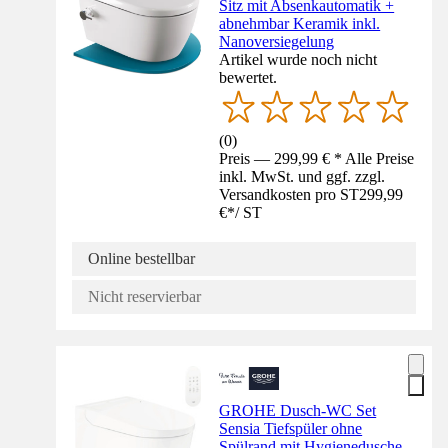
Sitz mit Absenkautomatik +
abnehmbar Keramik inkl.
Nanoversiegelung
Artikel wurde noch nicht
bewertet.
(
0
)
Preis — 299,99 € * Alle Preise
inkl. MwSt. und ggf. zzgl.
Versandkosten pro ST
299,99
€
*
/
ST
Online bestellbar
Nicht reservierbar
GROHE Dusch-WC Set
Sensia Tiefspüler ohne
Spülrand mit Hygienedusche