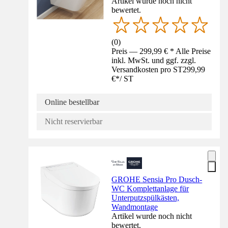
Artikel wurde noch nicht
bewertet.
(
0
)
Preis — 299,99 € * Alle Preise
inkl. MwSt. und ggf. zzgl.
Versandkosten pro ST
299,99
€
*
/
ST
Online bestellbar
Nicht reservierbar
GROHE Sensia Pro Dusch-
WC Komplettanlage für
Unterputzspülkästen,
Wandmontage
Artikel wurde noch nicht
bewertet.