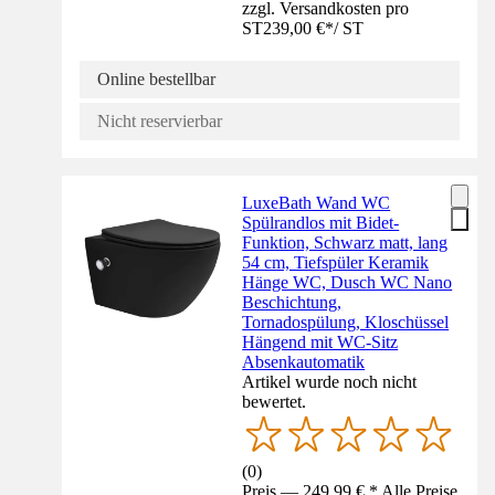
zzgl. Versandkosten pro
ST
239,00 €
*
/
ST
Online bestellbar
Nicht reservierbar
LuxeBath Wand WC
Spülrandlos mit Bidet-
Funktion, Schwarz matt, lang
54 cm, Tiefspüler Keramik
Hänge WC, Dusch WC Nano
Beschichtung,
Tornadospülung, Kloschüssel
Hängend mit WC-Sitz
Absenkautomatik
Artikel wurde noch nicht
bewertet.
(
0
)
Preis — 249,99 € * Alle Preise