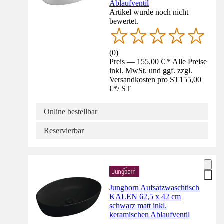
Ablaufventil
Artikel wurde noch nicht
bewertet.
(
0
)
Preis — 155,00 € * Alle Preise
inkl. MwSt. und ggf. zzgl.
Versandkosten pro ST
155,00
€
*
/
ST
Online bestellbar
Reservierbar
Jungborn Aufsatzwaschtisch
KALEN 62,5 x 42 cm
schwarz matt inkl.
keramischen Ablaufventil