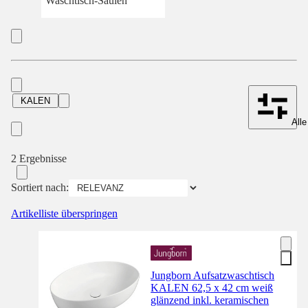
Waschtisch-Säulen
KALEN
Alle
2 Ergebnisse
Sortiert nach:
Artikelliste überspringen
Jungborn Aufsatzwaschtisch
KALEN 62,5 x 42 cm weiß
glänzend inkl. keramischen