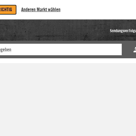
RICHTIG
Anderen Markt wählen
Sendungsverfolg