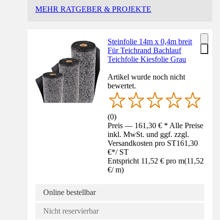
MEHR RATGEBER & PROJEKTE
Steinfolie 14m x 0,4m breit
Für Teichrand Bachlauf
Teichfolie Kiesfolie Grau
Artikel wurde noch nicht
bewertet.
(
0
)
Preis — 161,30 € * Alle Preise
inkl. MwSt. und ggf. zzgl.
Versandkosten pro ST
161,30
€
*
/
ST
Entspricht 11,52 € pro m
(
11,52
€
/
m
)
Online bestellbar
Nicht reservierbar