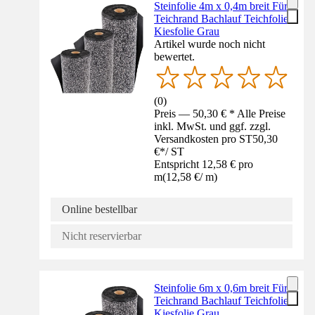
Steinfolie 4m x 0,4m breit Für
Teichrand Bachlauf Teichfolie
Kiesfolie Grau
Artikel wurde noch nicht
bewertet.
(
0
)
Preis — 50,30 € * Alle Preise
inkl. MwSt. und ggf. zzgl.
Versandkosten pro ST
50,30
€
*
/
ST
Entspricht 12,58 € pro
m
(
12,58 €
/
m
)
Online bestellbar
Nicht reservierbar
Steinfolie 6m x 0,6m breit Für
Teichrand Bachlauf Teichfolie
Kiesfolie Grau