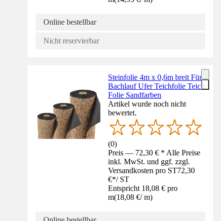
Online bestellbar
Nicht reservierbar
Steinfolie 4m x 0,6m breit Für
Bachlauf Ufer Teichfolie Teich
Folie Sandfarben
Artikel wurde noch nicht
bewertet.
(
0
)
Preis — 72,30 € * Alle Preise
inkl. MwSt. und ggf. zzgl.
Versandkosten pro ST
72,30
€
*
/
ST
Entspricht 18,08 € pro
m
(
18,08 €
/
m
)
Online bestellbar