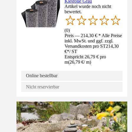
Kiesfolie Grau
Artikel wurde noch nicht
bewertet.
(
0
)
Preis — 214,30 € * Alle Preise
inkl. MwSt. und ggf. zzgl.
Versandkosten pro ST
214,30
€
*
/
ST
Entspricht 26,79 € pro
m
(
26,79 €
/
m
)
Online bestellbar
Nicht reservierbar
Ratgeber