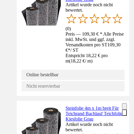
Artikel wurde noch nicht
bewertet.
(
0
)
Preis — 109,30 € * Alle Preise
inkl. MwSt. und ggf. zzgl.
Versandkosten pro ST
109,30
€
*
/
ST
Entspricht 18,22 € pro
m
(
18,22 €
/
m
)
Online bestellbar
Nicht reservierbar
Steinfolie 4m x 1m breit Für
Teichrand Bachlauf Teichfolie
Kiesfolie Grau
Artikel wurde noch nicht
bewertet.