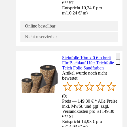
€
*
/
ST
Entspricht 10,24 € pro
m
(
10,24 €
/
m
)
Online bestellbar
Nicht reservierbar
Steinfolie 10m x 0,6m breit
Für Bachlauf Ufer Teichfolie
Teich Folie Sandfarben
Artikel wurde noch nicht
bewertet.
(
0
)
Preis — 149,30 € * Alle Preise
inkl. MwSt. und ggf. zzgl.
Versandkosten pro ST
149,30
€
*
/
ST
Entspricht 14,93 € pro
m
(
14,93 €
/
m
)