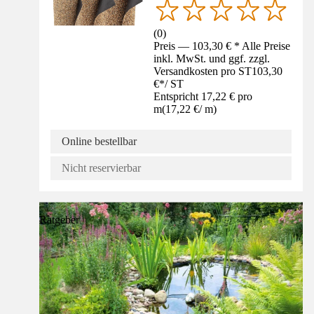
(
0
)
Preis — 103,30 € * Alle Preise
inkl. MwSt. und ggf. zzgl.
Versandkosten pro ST
103,30
€
*
/
ST
Entspricht 17,22 € pro
m
(
17,22 €
/
m
)
Online bestellbar
Nicht reservierbar
Ratgeber