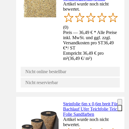
Artikel wurde noch nicht
bewertet.
(
0
)
Preis — 36,49 € * Alle Preise
inkl. MwSt. und ggf. zzgl.
Versandkosten pro ST
36,49
€
*
/
ST
Entspricht 36,49 € pro
m²
(
36,49 €
/
m²
)
Nicht online bestellbar
Nicht reservierbar
Steinfolie 6m x 0,6m breit Für
Bachlauf Ufer Teichfolie Teich
Folie Sandfarben
Artikel wurde noch nicht
bewertet.