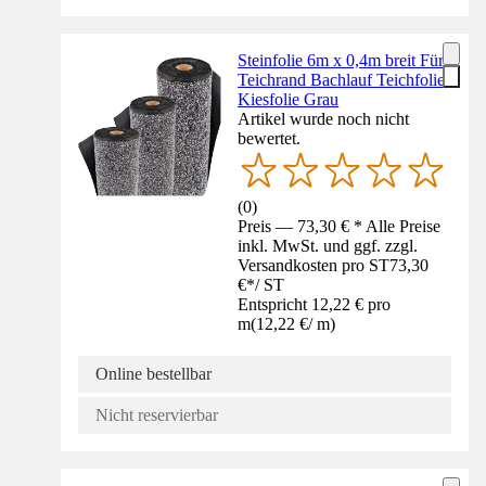
Steinfolie 6m x 0,4m breit Für
Teichrand Bachlauf Teichfolie
Kiesfolie Grau
Artikel wurde noch nicht
bewertet.
(
0
)
Preis — 73,30 € * Alle Preise
inkl. MwSt. und ggf. zzgl.
Versandkosten pro ST
73,30
€
*
/
ST
Entspricht 12,22 € pro
m
(
12,22 €
/
m
)
Online bestellbar
Nicht reservierbar