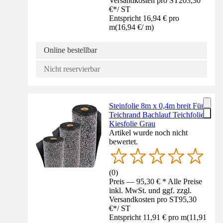
Versandkosten pro ST
203,30
€
*
/
ST
Entspricht 16,94 € pro
m
(
16,94 €
/
m
)
Online bestellbar
Nicht reservierbar
Steinfolie 8m x 0,4m breit Für
Teichrand Bachlauf Teichfolie
Kiesfolie Grau
Artikel wurde noch nicht
bewertet.
(
0
)
Preis — 95,30 € * Alle Preise
inkl. MwSt. und ggf. zzgl.
Versandkosten pro ST
95,30
€
*
/
ST
Entspricht 11,91 € pro m
(
11,91