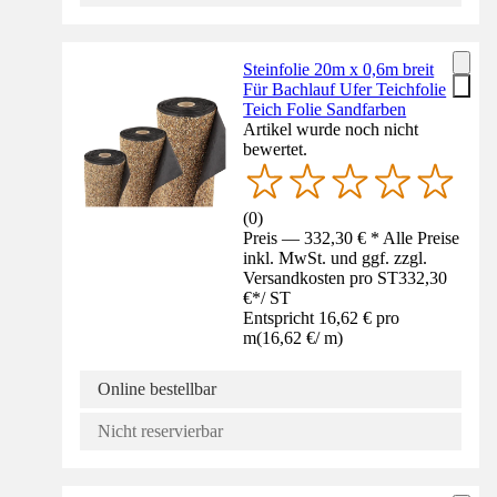
Steinfolie 20m x 0,6m breit
Für Bachlauf Ufer Teichfolie
Teich Folie Sandfarben
Artikel wurde noch nicht
bewertet.
(
0
)
Preis — 332,30 € * Alle Preise
inkl. MwSt. und ggf. zzgl.
Versandkosten pro ST
332,30
€
*
/
ST
Entspricht 16,62 € pro
m
(
16,62 €
/
m
)
Online bestellbar
Nicht reservierbar