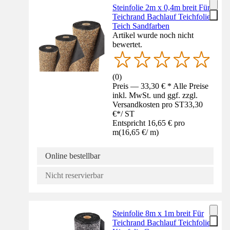
Steinfolie 2m x 0,4m breit Für
Teichrand Bachlauf Teichfolie
Teich Sandfarben
Artikel wurde noch nicht
bewertet.
(
0
)
Preis — 33,30 € * Alle Preise
inkl. MwSt. und ggf. zzgl.
Versandkosten pro ST
33,30
€
*
/
ST
Entspricht 16,65 € pro
m
(
16,65 €
/
m
)
Online bestellbar
Nicht reservierbar
Steinfolie 8m x 1m breit Für
Teichrand Bachlauf Teichfolie