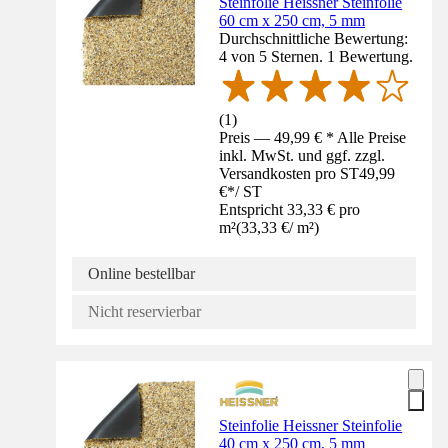
Steinfolie Heissner Steinfolie
60 cm x 250 cm, 5 mm
Durchschnittliche Bewertung:
4 von 5 Sternen. 1 Bewertung.
(
1
)
Preis — 49,99 € * Alle Preise
inkl. MwSt. und ggf. zzgl.
Versandkosten pro ST
49,99
€
*
/
ST
Entspricht 33,33 € pro
m²
(
33,33 €
/
m²
)
Online bestellbar
Nicht reservierbar
Steinfolie Heissner Steinfolie
40 cm x 250 cm, 5 mm