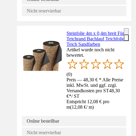
Nicht reservierbar
Steinfolie 4m x 0,4m breit Für
Teichrand Bachlauf Teichfolie
Teich Sandfarben
Artikel wurde noch nicht
bewertet.
(
0
)
Preis — 48,30 € * Alle Preise
inkl. MwSt. und ggf. zzgl.
Versandkosten pro ST
48,30
€
*
/
ST
Entspricht 12,08 € pro
m
(
12,08 €
/
m
)
Online bestellbar
Nicht reservierbar