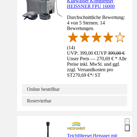
Klarwasser Komplettset
HEISSNER FPU 16000
Durchschnittliche Bewertung:
4 von 5 Sternen. 14
Bewertungen.
(
14
)
UVP: 399,00 €
UVP
399,00 €
Unser Preis — 270,69 € * Alle
Preise inkl. MwSt. und ggf.
zzgl. Versandkosten pro
ST
270,69 €
*
/
ST
Online bestellbar
Reservierbar
Teichfilterset Heissner mit