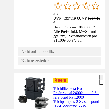
(
0
)
UVP: 1357,19 €
UVP
1357,19
€
Unser Preis — 1009,00 € *
Alle Preise inkl. MwSt. und
ggf. zzgl. Versandkosten pro
ST
1009,00 €
*
/
ST
Nicht online bestellbar
Nicht reservierbar
Teichfilter sera Koi
Professional 24000 inkl. 2 St.
sera pond PP 12000
Teichpumpen, 2 St. sera pond
UV-C-Systeme 55 W