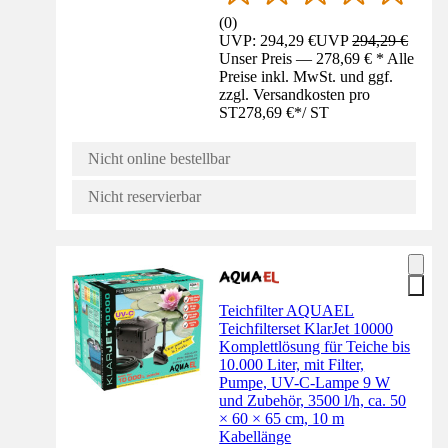
(
0
)
UVP: 294,29 €
UVP
294,29 €
Unser Preis — 278,69 € * Alle
Preise inkl. MwSt. und ggf.
zzgl. Versandkosten pro
ST
278,69 €
*
/
ST
Nicht online bestellbar
Nicht reservierbar
Teichfilter AQUAEL
Teichfilterset KlarJet 10000
Komplettlösung für Teiche bis
10.000 Liter, mit Filter,
Pumpe, UV-C-Lampe 9 W
und Zubehör, 3500 l/h, ca. 50
× 60 × 65 cm, 10 m
Kabellänge