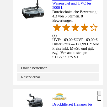
Wasserspiel und UVC bis
5000 L
Durchschnittliche Bewertung:
4.3 von 5 Sternen. 8
Bewertungen.
(
8
)
UVP: 169,00 €
UVP
169,00 €
Unser Preis — 127,99 € * Alle
Preise inkl. MwSt. und ggf.
zzgl. Versandkosten pro
ST
127,99 €
*
/
ST
Online bestellbar
Reservierbar
Druckfilterset Heissner bis