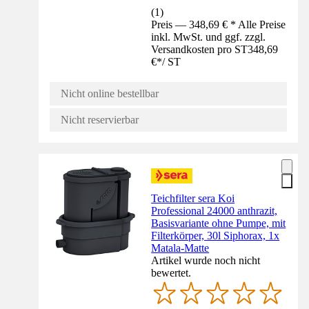
(
1
)
Preis — 348,69 € * Alle Preise
inkl. MwSt. und ggf. zzgl.
Versandkosten pro ST
348,69
€
*
/
ST
Nicht online bestellbar
Nicht reservierbar
Teichfilter sera Koi
Professional 24000 anthrazit,
Basisvariante ohne Pumpe, mit
Filterkörper, 30l Siphorax, 1x
Matala-Matte
Artikel wurde noch nicht
bewertet.