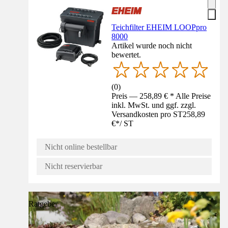
Teichfilter EHEIM LOOPpro
8000
Artikel wurde noch nicht
bewertet.
(
0
)
Preis — 258,89 € * Alle Preise
inkl. MwSt. und ggf. zzgl.
Versandkosten pro ST
258,89
€
*
/
ST
Nicht online bestellbar
Nicht reservierbar
Ratgeber