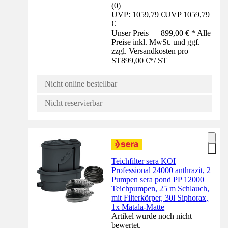
(
0
)
UVP: 1059,79 €
UVP
1059,79
€
Unser Preis — 899,00 € * Alle
Preise inkl. MwSt. und ggf.
zzgl. Versandkosten pro
ST
899,00 €
*
/
ST
Nicht online bestellbar
Nicht reservierbar
Teichfilter sera KOI
Professional 24000 anthrazit, 2
Pumpen sera pond PP 12000
Teichpumpen, 25 m Schlauch,
mit Filterkörper, 30l Siphorax,
1x Matala-Matte
Artikel wurde noch nicht
bewertet.