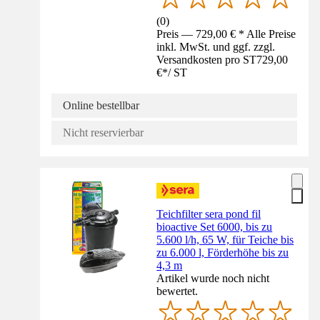
(
0
)
Preis — 729,00 € * Alle Preise
inkl. MwSt. und ggf. zzgl.
Versandkosten pro ST
729,00
€
*
/
ST
Online bestellbar
Nicht reservierbar
Teichfilter sera pond fil
bioactive Set 6000, bis zu
5.600 l/h, 65 W, für Teiche bis
zu 6.000 l, Förderhöhe bis zu
4,3 m
Artikel wurde noch nicht
bewertet.