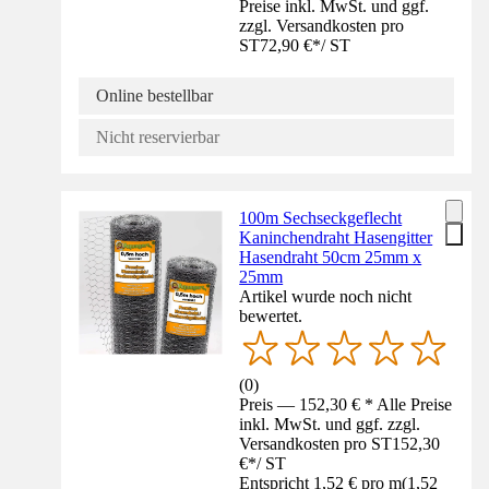
Preise inkl. MwSt. und ggf.
zzgl. Versandkosten pro
ST
72,90 €
*
/
ST
Online bestellbar
Nicht reservierbar
100m Sechseckgeflecht
Kaninchendraht Hasengitter
Hasendraht 50cm 25mm x
25mm
Artikel wurde noch nicht
bewertet.
(
0
)
Preis — 152,30 € * Alle Preise
inkl. MwSt. und ggf. zzgl.
Versandkosten pro ST
152,30
€
*
/
ST
Entspricht 1,52 € pro m
(
1,52