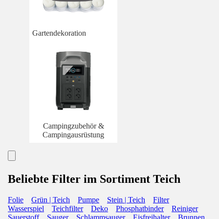
Gartendekoration
Campingzubehör &
Campingausrüstung
Beliebte Filter im Sortiment Teich
Folie
Grün | Teich
Pumpe
Stein | Teich
Filter
Wasserspiel
Teichfilter
Deko
Phosphatbinder
Reiniger
Sauerstoff
Sauger
Schlammsauger
Eisfreihalter
Brunnen