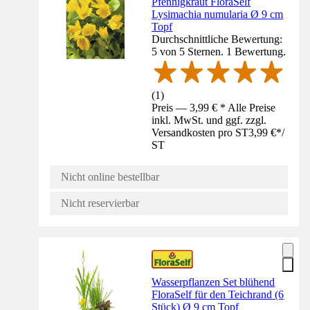
Pfennigkraut FloraSelf
Lysimachia numularia Ø 9 cm
Topf
Durchschnittliche Bewertung:
5 von 5 Sternen. 1 Bewertung.
(
1
)
Preis — 3,99 € * Alle Preise
inkl. MwSt. und ggf. zzgl.
Versandkosten pro ST
3,99 €
*
/
ST
Nicht online bestellbar
Nicht reservierbar
Wasserpflanzen Set blühend
FloraSelf für den Teichrand (6
Stück) Ø 9 cm Topf