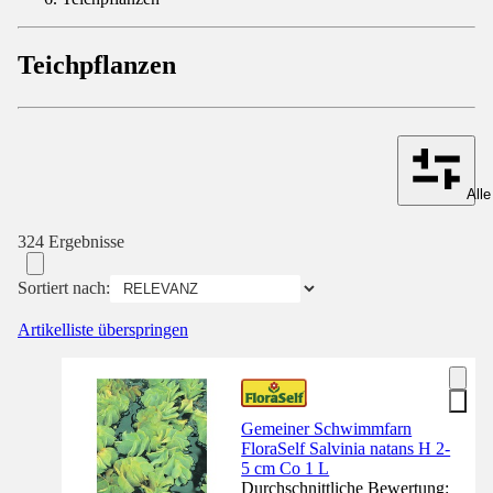
Teichpflanzen
Alle
324 Ergebnisse
Sortiert nach:
Artikelliste überspringen
Gemeiner Schwimmfarn
FloraSelf Salvinia natans H 2-
5 cm Co 1 L
Durchschnittliche Bewertung: