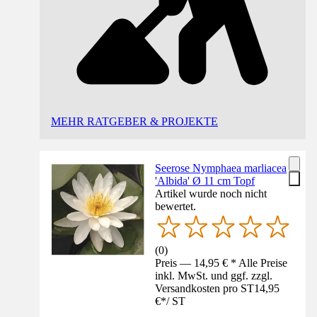
MEHR RATGEBER & PROJEKTE
Seerose Nymphaea marliacea
'Albida' Ø 11 cm Topf
Artikel wurde noch nicht
bewertet.
(
0
)
Preis — 14,95 € * Alle Preise
inkl. MwSt. und ggf. zzgl.
Versandkosten pro ST
14,95
€
*
/
ST