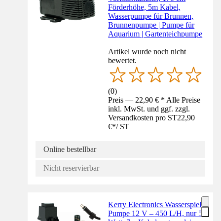
Förderhöhe, 5m Kabel,
Wasserpumpe für Brunnen,
Brunnenpumpe | Pumpe für
Aquarium | Gartenteichpumpe
Artikel wurde noch nicht
bewertet.
(
0
)
Preis — 22,90 € * Alle Preise
inkl. MwSt. und ggf. zzgl.
Versandkosten pro ST
22,90
€
*
/
ST
Online bestellbar
Nicht reservierbar
Kerry Electronics Wasserspiel-
Pumpe 12 V – 450 L/H, nur 5