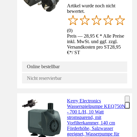
Artikel wurde noch nicht
bewertet.
(
0
)
Preis — 28,95 € * Alle Preise
inkl. MwSt. und ggf. zzgl.
Versandkosten pro ST
28,95
€
*
/
ST
Online bestellbar
Nicht reservierbar
Kerry Electronics
Wasserspielpumpe KEQ750N
- 700 L/H, 10 Watt
stromsparend, mit
Vorfilterkammer, 140 cm
Förderhöhe, Salzwasser
geeignet, Wasserpumpe für