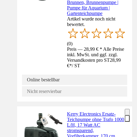
Brunnen, Brunnenpumpe |
Pumpe für Aquarium |
Gartenteichpumpe
Artikel wurde noch nicht
bewertet.
(
0
)
Preis — 28,99 € * Alle Preise
inkl. MwSt. und ggf. zzgl.
Versandkosten pro ST
28,99
€
*
/
ST
Online bestellbar
Nicht reservierbar
Kerry Electronics Ersatz-
Teichpumpe ohne Trafo 1000
L/H, 17 Watt AC
stromsparend,
Vorfilterkammer, 170 cm