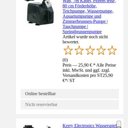
Watt, 7m Kabel, extrem leise,
80 cm Förderhöhe,
Teichpumpe, Wasserpumpe,
Aquariumpumpe und
Zimmerbrunnen-Pumpe |
Tauchpumpe |
Springbrunnenpumpe
Artikel wurde noch nicht
bewertet.
(
0
)
Preis — 25,90 € * Alle Preise
inkl. MwSt. und ggf. zzgl.
Versandkosten pro ST
25,90
€
*
/
ST
Online bestellbar
Nicht reservierbar
Kerry Electronics Wasserspiel-