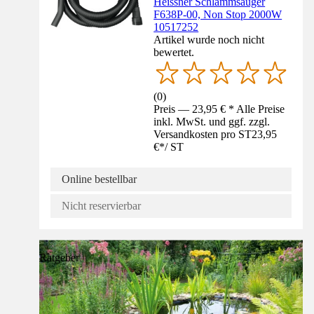
Heissner Schlammsauger
F638P-00, Non Stop 2000W
10517252
Artikel wurde noch nicht
bewertet.
(
0
)
Preis — 23,95 € * Alle Preise
inkl. MwSt. und ggf. zzgl.
Versandkosten pro ST
23,95
€
*
/
ST
Online bestellbar
Nicht reservierbar
Ratgeber