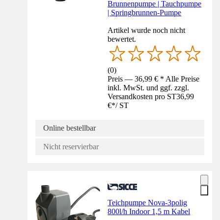
Brunnenpumpe | Tauchpumpe
| Springbrunnen-Pumpe
Artikel wurde noch nicht
bewertet.
(
0
)
Preis — 36,99 € * Alle Preise
inkl. MwSt. und ggf. zzgl.
Versandkosten pro ST
36,99
€
*
/
ST
Online bestellbar
Nicht reservierbar
Teichpumpe Nova-3polig
800l/h Indoor 1,5 m Kabel