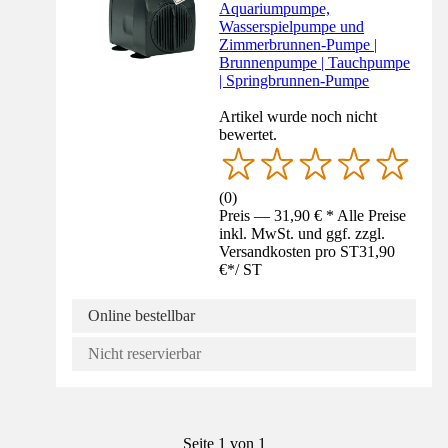
Aquariumpumpe,
Wasserspielpumpe und
Zimmerbrunnen-Pumpe |
Brunnenpumpe | Tauchpumpe
| Springbrunnen-Pumpe
Artikel wurde noch nicht
bewertet.
(
0
)
Preis — 31,90 € * Alle Preise
inkl. MwSt. und ggf. zzgl.
Versandkosten pro ST
31,90
€
*
/
ST
Online bestellbar
Nicht reservierbar
Seite 1 von 1