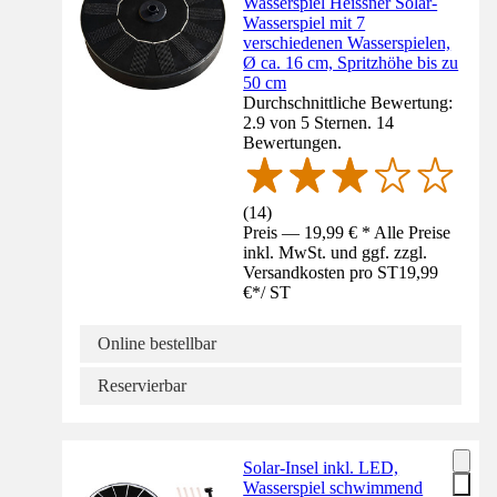
Wasserspiel Heissner Solar-
Wasserspiel mit 7
verschiedenen Wasserspielen,
Ø ca. 16 cm, Spritzhöhe bis zu
50 cm
Durchschnittliche Bewertung:
2.9 von 5 Sternen. 14
Bewertungen.
(
14
)
Preis — 19,99 € * Alle Preise
inkl. MwSt. und ggf. zzgl.
Versandkosten pro ST
19,99
€
*
/
ST
Online bestellbar
Reservierbar
Solar-Insel inkl. LED,
Wasserspiel schwimmend