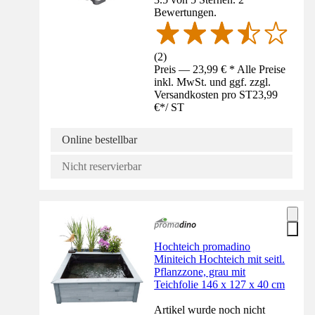
Bewertungen.
(
2
)
Preis — 23,99 € * Alle Preise
inkl. MwSt. und ggf. zzgl.
Versandkosten pro ST
23,99
€
*
/
ST
Online bestellbar
Nicht reservierbar
Hochteich promadino
Miniteich Hochteich mit seitl.
Pflanzzone, grau mit
Teichfolie 146 x 127 x 40 cm
Artikel wurde noch nicht