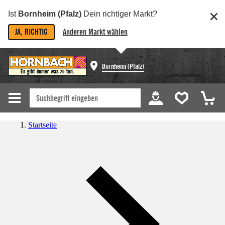
Ist
Bornheim (Pfalz)
Dein richtiger Markt?
JA, RICHTIG
Anderen Markt wählen
Bornheim (Pfalz)
Startseite