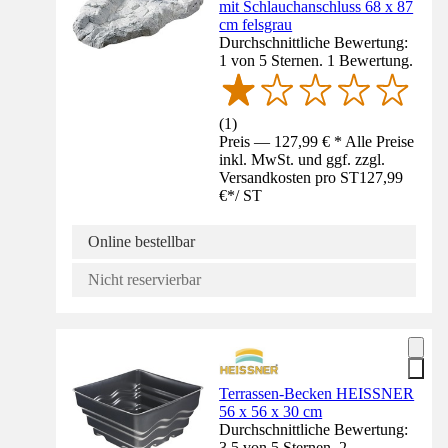
mit Schlauchanschluss 68 x 87
cm felsgrau
Durchschnittliche Bewertung:
1 von 5 Sternen. 1 Bewertung.
(
1
)
Preis — 127,99 € * Alle Preise
inkl. MwSt. und ggf. zzgl.
Versandkosten pro ST
127,99
€
*
/
ST
Online bestellbar
Nicht reservierbar
Terrassen-Becken HEISSNER
56 x 56 x 30 cm
Durchschnittliche Bewertung:
3.5 von 5 Sternen. 2