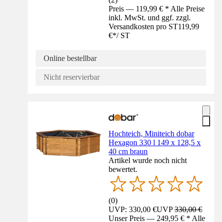
Preis — 119,99 € * Alle Preise
inkl. MwSt. und ggf. zzgl.
Versandkosten pro ST
119,99
€
*
/
ST
Online bestellbar
Nicht reservierbar
Hochteich, Miniteich dobar
Hexagon 330 l 149 x 128,5 x
40 cm braun
Artikel wurde noch nicht
bewertet.
(
0
)
UVP: 330,00 €
UVP
330,00 €
Unser Preis — 249,95 € * Alle