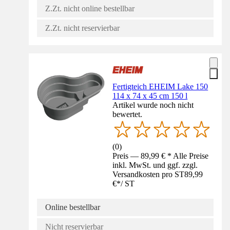
Z.Zt. nicht online bestellbar
Z.Zt. nicht reservierbar
Fertigteich EHEIM Lake 150
114 x 74 x 45 cm 150 l
Artikel wurde noch nicht
bewertet.
(
0
)
Preis — 89,99 € * Alle Preise
inkl. MwSt. und ggf. zzgl.
Versandkosten pro ST
89,99
€
*
/
ST
Online bestellbar
Nicht reservierbar