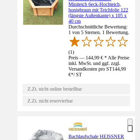
Miniteich 6eck-Hochteich,
honigbraun mit Teichfolie 122
(längste Außenkante) x 105 x
40 cm
Durchschnittliche Bewertung:
1 von 5 Sternen. 1 Bewertung.
(
1
)
Preis — 144,99 € * Alle Preise
inkl. MwSt. und ggf. zzgl.
Versandkosten pro ST
144,99
€
*
/
ST
Z.Zt. nicht online bestellbar
Z.Zt. nicht reservierbar
Bachlaufschale HEISSNER