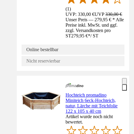
(
1
)
UVP: 330,00 €
UVP
330,00 €
Unser Preis — 279,95 € * Alle
Preise inkl. MwSt. und ggf.
zzgl. Versandkosten pro
ST
279,95 €
*
/
ST
Online bestellbar
Nicht reservierbar
Hochteich promadino
Miniteich 6eck-Hochteich,
natur, Lärche mit Teichfolie
122 x 105 x 40 cm
Artikel wurde noch nicht
bewertet.