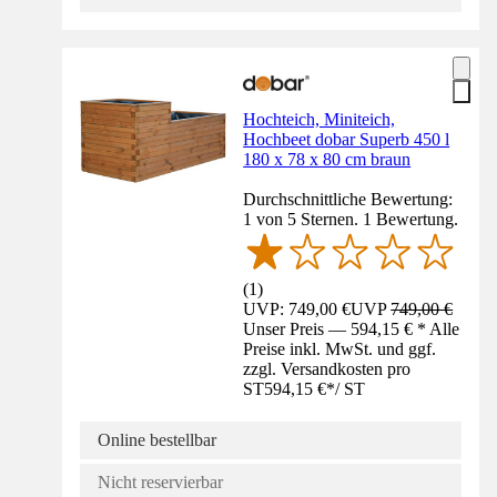
Hochteich, Miniteich,
Hochbeet dobar Superb 450 l
180 x 78 x 80 cm braun
Durchschnittliche Bewertung:
1 von 5 Sternen. 1 Bewertung.
(
1
)
UVP: 749,00 €
UVP
749,00 €
Unser Preis — 594,15 € * Alle
Preise inkl. MwSt. und ggf.
zzgl. Versandkosten pro
ST
594,15 €
*
/
ST
Online bestellbar
Nicht reservierbar