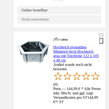
Online bestellbar
Nicht reservierbar
Hochteich promadino
Miniteich 6eck-Hochteich,
grau mit Teichfolie 122 x 105
x 40 cm
Artikel wurde noch nicht
bewertet.
(
0
)
Preis — 144,99 € * Alle Preise
inkl. MwSt. und ggf. zzgl.
Versandkosten pro ST
144,99
€
*
/
ST