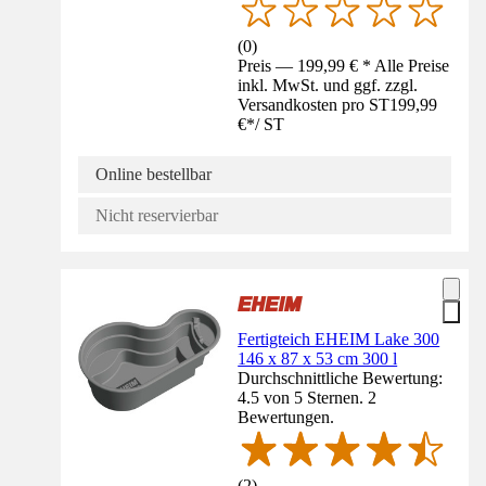
(
0
)
Preis — 199,99 € * Alle Preise
inkl. MwSt. und ggf. zzgl.
Versandkosten pro ST
199,99
€
*
/
ST
Online bestellbar
Nicht reservierbar
Fertigteich EHEIM Lake 300
146 x 87 x 53 cm 300 l
Durchschnittliche Bewertung:
4.5 von 5 Sternen. 2
Bewertungen.
(
2
)