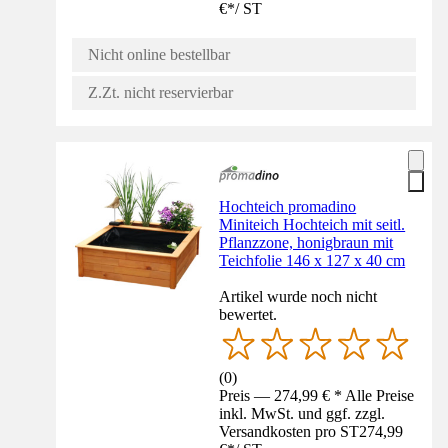
€
*
/
ST
Nicht online bestellbar
Z.Zt. nicht reservierbar
Hochteich promadino
Miniteich Hochteich mit seitl.
Pflanzzone, honigbraun mit
Teichfolie 146 x 127 x 40 cm
Artikel wurde noch nicht
bewertet.
(
0
)
Preis — 274,99 € * Alle Preise
inkl. MwSt. und ggf. zzgl.
Versandkosten pro ST
274,99