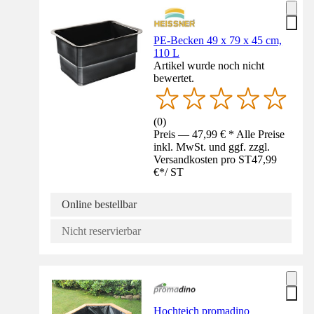
PE-Becken 49 x 79 x 45 cm,
110 L
Artikel wurde noch nicht
bewertet.
(
0
)
Preis — 47,99 € * Alle Preise
inkl. MwSt. und ggf. zzgl.
Versandkosten pro ST
47,99
€
*
/
ST
Online bestellbar
Nicht reservierbar
Hochteich promadino