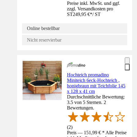
Preise inkl. MwSt. und ggf.
zzgl. Versandkosten pro
ST
249,95 €
*
/
ST
Online bestellbar
Nicht reservierbar
Hochteich promadino
Miniteich 6eck-Hochteich ,
honigbraun mit Teichfolie 145
x 128 x 41 cm
Durchschnittliche Bewertung:
3.5 von 5 Sternen. 2
Bewertungen.
(
2
)
Preis — 151,99 € * Alle Preise