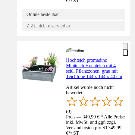
€
*
/
ST
Online bestellbar
Z.Zt. nicht reservierbar
Hochteich promadino
Miniteich Hochteich mit 4
seitl. Pflanzzonen, grau mit
Teichfolie 144 x 144 x 40 cm
Artikel wurde noch nicht
bewertet.
(
0
)
Preis — 349,99 € * Alle Preise
inkl. MwSt. und ggf. zzgl.
Versandkosten pro ST
349,99
€
*
/
ST