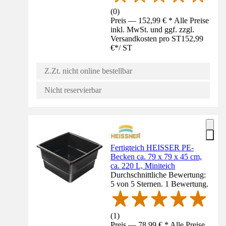
(
0
)
Preis — 152,99 € * Alle Preise
inkl. MwSt. und ggf. zzgl.
Versandkosten pro ST
152,99
€
*
/
ST
Z.Zt. nicht online bestellbar
Nicht reservierbar
Fertigteich HEISSER PE-
Becken ca. 79 x 79 x 45 cm,
ca. 220 L, Miniteich
Durchschnittliche Bewertung:
5 von 5 Sternen. 1 Bewertung.
(
1
)
Preis — 78,99 € * Alle Preise