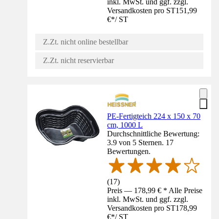
inkl. MwSt. und ggf. zzgl.
Versandkosten pro ST
151,99
€
*
/
ST
Z.Zt. nicht online bestellbar
Z.Zt. nicht reservierbar
PE-Fertigteich 224 x 150 x 70
cm, 1000 L
Durchschnittliche Bewertung:
3.9 von 5 Sternen. 17
Bewertungen.
(
17
)
Preis — 178,99 € * Alle Preise
inkl. MwSt. und ggf. zzgl.
Versandkosten pro ST
178,99
€
*
/
ST