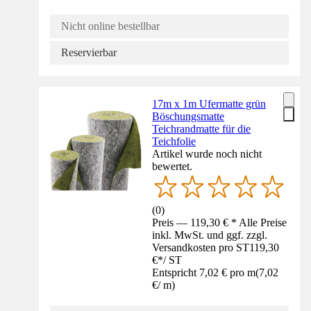
Nicht online bestellbar
Reservierbar
17m x 1m Ufermatte grün
Böschungsmatte
Teichrandmatte für die
Teichfolie
Artikel wurde noch nicht
bewertet.
(
0
)
Preis — 119,30 € * Alle Preise
inkl. MwSt. und ggf. zzgl.
Versandkosten pro ST
119,30
€
*
/
ST
Entspricht 7,02 € pro m
(
7,02
€
/
m
)