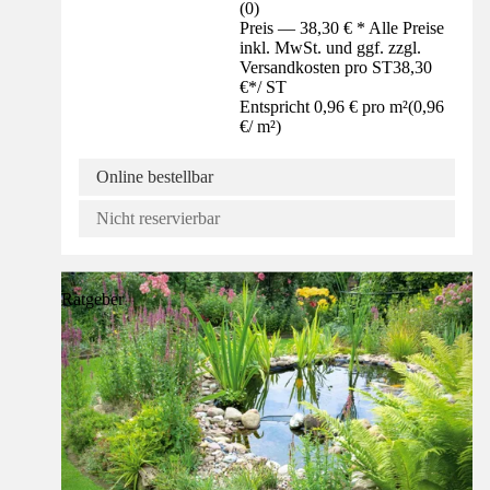
(
0
)
Preis — 38,30 € * Alle Preise
inkl. MwSt. und ggf. zzgl.
Versandkosten pro ST
38,30
€
*
/
ST
Entspricht 0,96 € pro m²
(
0,96
€
/
m²
)
Online bestellbar
Nicht reservierbar
Ratgeber