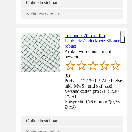
Online bestellbar
Nicht reservierbar
Teichnetz 20m x 10m
Laubnetz Abdecknetz Silonetz
robust
Artikel wurde noch nicht
bewertet.
(
0
)
Preis — 152,30 € * Alle Preise
inkl. MwSt. und ggf. zzgl.
Versandkosten pro ST
152,30
€
*
/
ST
Entspricht 0,76 € pro m²
(
0,76
€
/
m²
)
Online bestellbar
Nicht reservierbar