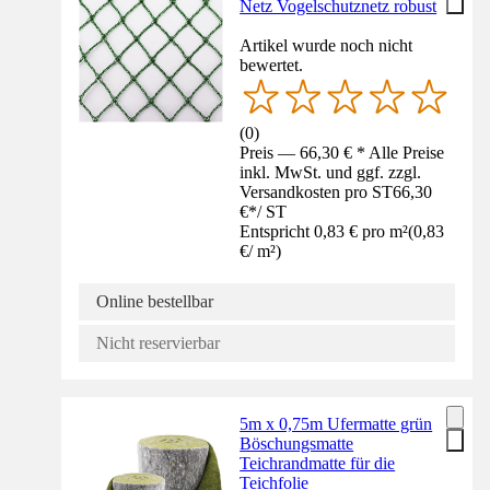
Netz Vogelschutznetz robust
Artikel wurde noch nicht
bewertet.
(
0
)
Preis — 66,30 € * Alle Preise
inkl. MwSt. und ggf. zzgl.
Versandkosten pro ST
66,30
€
*
/
ST
Entspricht 0,83 € pro m²
(
0,83
€
/
m²
)
Online bestellbar
Nicht reservierbar
5m x 0,75m Ufermatte grün
Böschungsmatte
Teichrandmatte für die
Teichfolie