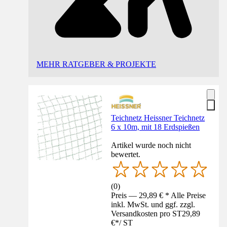
MEHR RATGEBER & PROJEKTE
Teichnetz Heissner Teichnetz
6 x 10m, mit 18 Erdspießen
Artikel wurde noch nicht
bewertet.
(
0
)
Preis — 29,89 € * Alle Preise
inkl. MwSt. und ggf. zzgl.
Versandkosten pro ST
29,89
€
*
/
ST