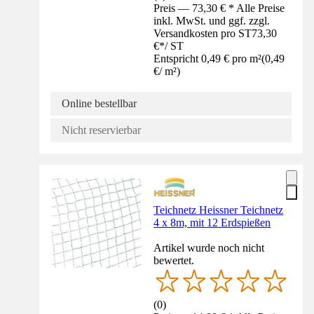
Preis — 73,30 € * Alle Preise
inkl. MwSt. und ggf. zzgl.
Versandkosten pro ST
73,30
€
*
/
ST
Entspricht 0,49 € pro m²
(
0,49
€
/
m²
)
Online bestellbar
Nicht reservierbar
Teichnetz Heissner Teichnetz
4 x 8m, mit 12 Erdspießen
Artikel wurde noch nicht
bewertet.
(
0
)