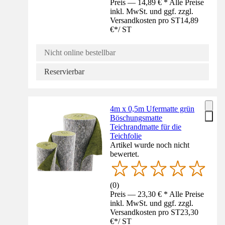
Preis — 14,89 € * Alle Preise
inkl. MwSt. und ggf. zzgl.
Versandkosten pro ST
14,89
€
*
/
ST
Nicht online bestellbar
Reservierbar
4m x 0,5m Ufermatte grün
Böschungsmatte
Teichrandmatte für die
Teichfolie
Artikel wurde noch nicht
bewertet.
(
0
)
Preis — 23,30 € * Alle Preise
inkl. MwSt. und ggf. zzgl.
Versandkosten pro ST
23,30
€
*
/
ST