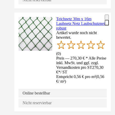
Teichnetz 30m x 16m
Laubnetz Netz Laubschutznetz
robust
Artikel wurde noch nicht
bewertet.
(
0
)
Preis — 270,30 € * Alle Preise
inkl. MwSt. und ggf. zzgl.
Versandkosten pro ST
270,30
€
*
/
ST
Entspricht 0,56 € pro m²
(
0,56
€
/
m²
)
Online bestellbar
Nicht reservierbar