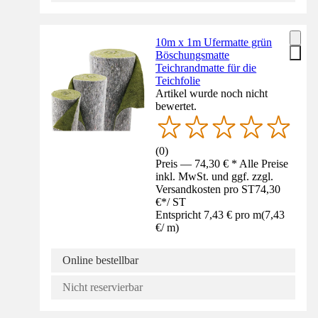
10m x 1m Ufermatte grün
Böschungsmatte
Teichrandmatte für die
Teichfolie
Artikel wurde noch nicht
bewertet.
(
0
)
Preis — 74,30 € * Alle Preise
inkl. MwSt. und ggf. zzgl.
Versandkosten pro ST
74,30
€
*
/
ST
Entspricht 7,43 € pro m
(
7,43
€
/
m
)
Online bestellbar
Nicht reservierbar