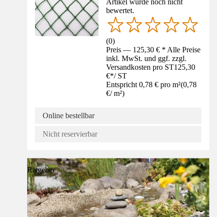
Artikel wurde noch nicht
bewertet.
(
0
)
Preis — 125,30 € * Alle Preise
inkl. MwSt. und ggf. zzgl.
Versandkosten pro ST
125,30
€
*
/
ST
Entspricht 0,78 € pro m²
(
0,78
€
/
m²
)
Online bestellbar
Nicht reservierbar
Ratgeber