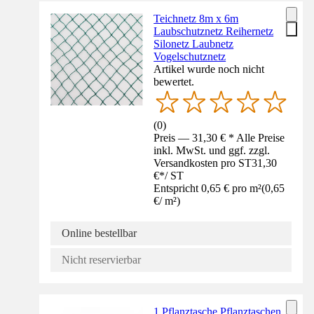
Teichnetz 8m x 6m
Laubschutznetz Reihernetz
Silonetz Laubnetz
Vogelschutznetz
Artikel wurde noch nicht
bewertet.
(
0
)
Preis — 31,30 € * Alle Preise
inkl. MwSt. und ggf. zzgl.
Versandkosten pro ST
31,30
€
*
/
ST
Entspricht 0,65 € pro m²
(
0,65
€
/
m²
)
Online bestellbar
Nicht reservierbar
1 Pflanztasche Pflanztaschen