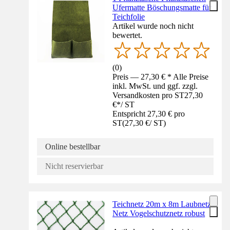
Ufermatte Böschungsmatte für
Teichfolie
Artikel wurde noch nicht
bewertet.
(
0
)
Preis — 27,30 € * Alle Preise
inkl. MwSt. und ggf. zzgl.
Versandkosten pro ST
27,30
€
*
/
ST
Entspricht 27,30 € pro
ST
(
27,30 €
/
ST
)
Online bestellbar
Nicht reservierbar
Teichnetz 20m x 8m Laubnetz
Netz Vogelschutznetz robust