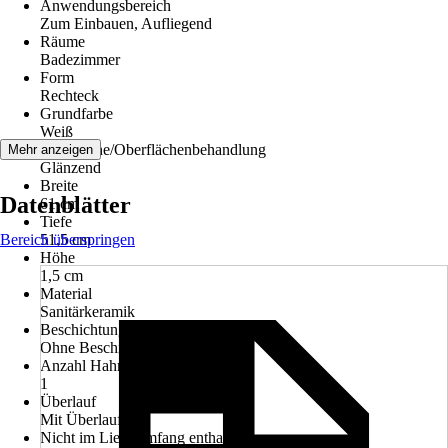
Anwendungsbereich
Zum Einbauen, Aufliegend
Räume
Badezimmer
Form
Rechteck
Grundfarbe
Weiß
Oberfläche/Oberflächenbehandlung
Mehr anzeigen
Glänzend
Breite
Datenblätter
61 cm
Tiefe
Bereich überspringen
51,5 cm
Höhe
1,5 cm
Material
Sanitärkeramik
Beschichtung
Ohne Beschichtung
Anzahl Hahnlöcher
1
Überlauf
Mit Überlauf
Nicht im Lieferumfang enthalten