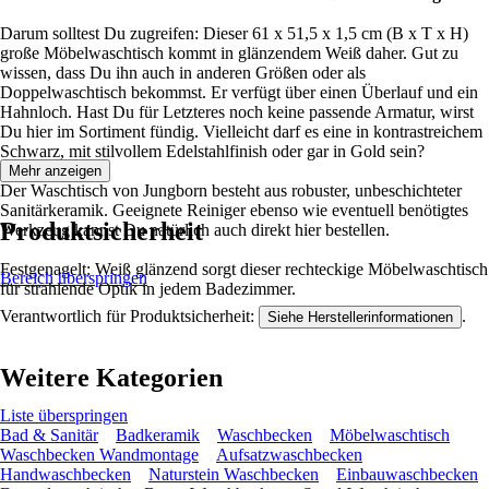
Darum solltest Du zugreifen: Dieser 61 x 51,5 x 1,5 cm (B x T x H)
große Möbelwaschtisch kommt in glänzendem Weiß daher. Gut zu
wissen, dass Du ihn auch in anderen Größen oder als
Doppelwaschtisch bekommst. Er verfügt über einen Überlauf und ein
Hahnloch. Hast Du für Letzteres noch keine passende Armatur, wirst
Du hier im Sortiment fündig. Vielleicht darf es eine in kontrastreichem
Schwarz, mit stilvollem Edelstahlfinish oder gar in Gold sein?
Mehr anzeigen
Der Waschtisch von Jungborn besteht aus robuster, unbeschichteter
Sanitärkeramik. Geeignete Reiniger ebenso wie eventuell benötigtes
Produktsicherheit
Werkzeug kannst Du natürlich auch direkt hier bestellen.
Festgenagelt: Weiß glänzend sorgt dieser rechteckige Möbelwaschtisch
Bereich überspringen
für strahlende Optik in jedem Badezimmer.
Verantwortlich für Produktsicherheit:
.
Siehe Herstellerinformationen
Weitere Kategorien
Liste überspringen
Bad & Sanitär
Badkeramik
Waschbecken
Möbelwaschtisch
Waschbecken Wandmontage
Aufsatzwaschbecken
Handwaschbecken
Naturstein Waschbecken
Einbauwaschbecken