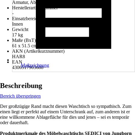
Armatur, Ablaufventil
Herstellerartikelnummer
-
Einsatzbereich
Innen
Gewicht
17 kg
Maße (BxT)
61 x 51.5 cm
AKN (Artikelkurznummer)
HAR8
EAN
Maßzeichnung
4306517903688
Beschreibung
Bereich überspringen
Der großzügige Rand macht diesen Waschtisch so sympathisch. Zum
einen liegt er perfekt auf einem Unterschrank auf, zum anderen ist er
eine willkommene Ablagefläche für dies und jenes – sei es temporär
oder dauerhaft.
Produktmerkmale des Möbelwaschtischs SEDICI von Jungborn