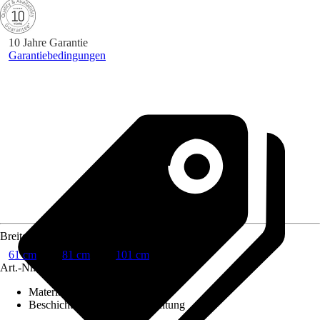
10 Jahre Garantie
Garantiebedingungen
Breite
61 cm
81 cm
101 cm
Art.-Nr.
10621095
Material
:
Sanitärkeramik
Beschichtung
:
Ohne Beschichtung