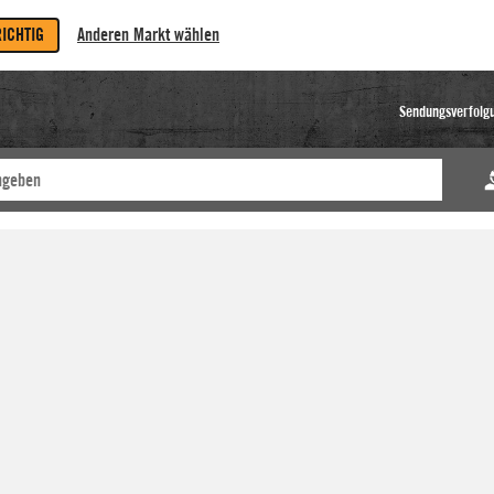
RICHTIG
Anderen Markt wählen
Sendungsverfolg