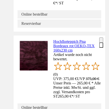
€
*
/
ST
Online bestellbar
Reservierbar
Hochflorteppich Pisa
Bordeaux rot OEKO-TEX
160x230 cm
Artikel wurde noch nicht
bewertet.
(
0
)
UVP: 375,00 €
UVP
375,00 €
Unser Preis — 265,00 € * Alle
Preise inkl. MwSt. und ggf.
zzgl. Versandkosten pro
ST
265,00 €
*
/
ST
Online bestellbar