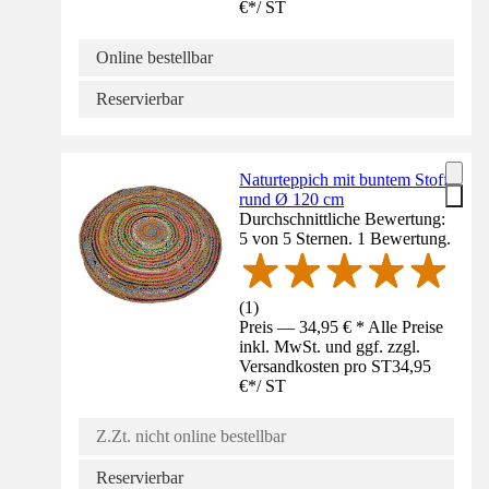
€
*
/
ST
Online bestellbar
Reservierbar
Naturteppich mit buntem Stoff
rund Ø 120 cm
Durchschnittliche Bewertung:
5 von 5 Sternen. 1 Bewertung.
(
1
)
Preis — 34,95 € * Alle Preise
inkl. MwSt. und ggf. zzgl.
Versandkosten pro ST
34,95
€
*
/
ST
Z.Zt. nicht online bestellbar
Reservierbar