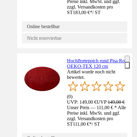
Preise inkl. MwSt. und ggf.
zzgl. Versandkosten pro
ST
183,00 €
*
/
ST
Online bestellbar
Nicht reservierbar
Hochflorteppich rund Pisa Rot
OEKO-TEX 120 cm
Artikel wurde noch nicht
bewertet.
(
0
)
UVP: 149,00 €
UVP
149,00 €
Unser Preis — 111,00 € * Alle
Preise inkl. MwSt. und ggf.
zzgl. Versandkosten pro
ST
111,00 €
*
/
ST