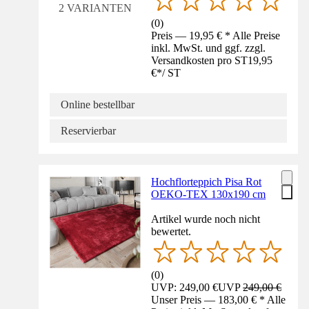
2 VARIANTEN
(
0
)
Preis — 19,95 € * Alle Preise
inkl. MwSt. und ggf. zzgl.
Versandkosten pro ST
19,95
€
*
/
ST
Online bestellbar
Reservierbar
Hochflorteppich Pisa Rot
OEKO-TEX 130x190 cm
Artikel wurde noch nicht
bewertet.
(
0
)
UVP: 249,00 €
UVP
249,00 €
Unser Preis — 183,00 € * Alle