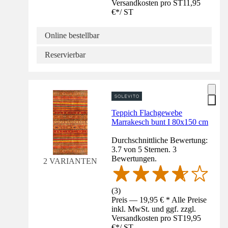
Versandkosten pro ST
11,95
€
*
/
ST
Online bestellbar
Reservierbar
Teppich Flachgewebe
Marrakesch bunt I 80x150 cm
Durchschnittliche Bewertung:
3.7 von 5 Sternen. 3
Bewertungen.
2 VARIANTEN
(
3
)
Preis — 19,95 € * Alle Preise
inkl. MwSt. und ggf. zzgl.
Versandkosten pro ST
19,95
€
*
/
ST