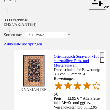
Alle
339 Ergebnisse
(345 VARIANTEN)
Sortiert nach:
Artikelliste überspringen
Orientteppich Soraya 67x105
cm zufällige Farb- und
Musterauswahl
Durchschnittliche Bewertung:
3.8 von 5 Sternen. 4
Bewertungen.
3 VARIANTEN
(
4
)
Preis — 12,95 € * Alle Preise
inkl. MwSt. und ggf. zzgl.
Versandkosten pro ST
12,95