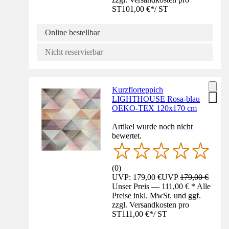
ST
101,00 €
*
/
ST
Online bestellbar
Nicht reservierbar
Kurzflorteppich
LIGHTHOUSE Rosa-blau
OEKO-TEX 120x170 cm
Artikel wurde noch nicht
bewertet.
(
0
)
UVP: 179,00 €
UVP
179,00 €
Unser Preis — 111,00 € * Alle
Preise inkl. MwSt. und ggf.
zzgl. Versandkosten pro
ST
111,00 €
*
/
ST