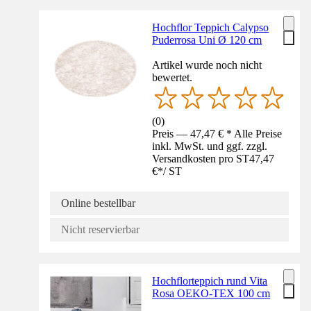
Hochflor Teppich Calypso
Puderrosa Uni Ø 120 cm
Artikel wurde noch nicht
bewertet.
(
0
)
Preis — 47,47 € * Alle Preise
inkl. MwSt. und ggf. zzgl.
Versandkosten pro ST
47,47
€
*
/
ST
Online bestellbar
Nicht reservierbar
Hochflorteppich rund Vita
Rosa OEKO-TEX 100 cm