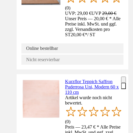
(
0
)
UVP: 29,00 €
UVP
29,00 €
Unser Preis — 20,00 € * Alle
Preise inkl. MwSt. und ggf.
zzgl. Versandkosten pro
ST
20,00 €
*
/
ST
Online bestellbar
Nicht reservierbar
Kurzflor Teppich Saffron
Puderrosa Uni, Modern 60 x
110 cm
Artikel wurde noch nicht
bewertet.
(
0
)
Preis — 23,47 € * Alle Preise
inkl. MwSt. und ggf. zzgl.