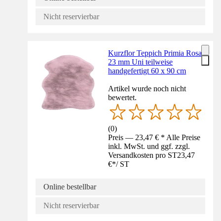
Nicht reservierbar
Kurzflor Teppich Primia Rosa
23 mm Uni teilweise
handgefertigt 60 x 90 cm
Artikel wurde noch nicht
bewertet.
(
0
)
Preis — 23,47 € * Alle Preise
inkl. MwSt. und ggf. zzgl.
Versandkosten pro ST
23,47
€
*
/
ST
Online bestellbar
Nicht reservierbar