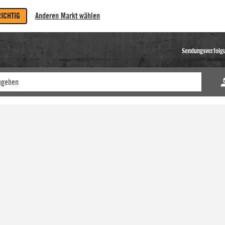
RICHTIG
Anderen Markt wählen
Sendungsverfolg