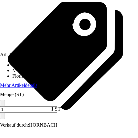
Art.-Nr.
12040185
Pflegehinweis
:
Nicht waschen
Material
:
Leder
Florhöhe (ca.)
:
5 mm
Mehr Artikeldetails
Menge (ST)
1 ST
Verkauf durch:
HORNBACH