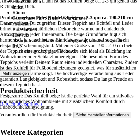
Ambiente verleihen? Dann ist das Kuhfell beige ca. 2-3 qm genau das
Einsatzbereich
Richtige für Dich.
Innen
Räume
Produktmerkmale des Kuhfells beige ca. 2-3 qm ca. 190-210 cm
Esszimmer, Flur / Diele, Wohnzimmer
Darum solltest Du zugreifen: Dieser Teppich aus Echtfell und Leder
Artikelart
bringt mit seinem natürlichen Dekor eine warme und einladende
Einzelartikel
Atmosphäre in jeden Innenraum. Die beige Grundfarbe fügt sich
Hinweis
harmonisch in verschiedene Einrichtungsstile ein und sorgt für ein
Naturprodukt - Maße und Farbgebung können abweichen
elegantes Erscheinungsbild. Mit einer Größe von 190 - 210 cm bietet
EAN
der Teppich eine großzügige Fläche, die sich ideal als Blickfang im
2007009778327, 715255538597
Wohnzimmer oder Schlafzimmer eignet. Die besondere Form des
Teppichs verleiht Deinem Raum einen individuellen Charakter. Zudem
ist das Kuhfell für Fußbodenheizungen geeignet, was für zusätzlichen
Komfort und Wärme sorgt. Die hochwertige Verarbeitung aus Leder
Mehr anzeigen
garantiert Langlebigkeit und Robustheit, sodass Du lange Freude an
diesem Teppich hast.
Produktsicherheit
Festgezurrt: Das Kuhfell beige ist die perfekte Wahl für ein stilvolles
und natürliches Wohnambiente mit zusätzlichem Komfort durch
Bereich überspringen
Fußbodenheizungseignung.
Verantwortlich für Produktsicherheit:
.
Siehe Herstellerinformationen
Weitere Kategorien