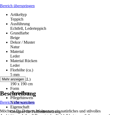
Bereich überspringen
Artikeltyp
Teppich
Ausführung
Echtfell, Lederteppich
Grundfarbe
Beige
Dekor / Muster
Natur
Material
Leder
Material Rücken
Leder
Florhöhe (ca.)
5 mm
Maße (BxL)
Mehr anzeigen
190 x 190 cm
Form
Beschreibung
Sonderform
Pflegehinweis
Bereich überspringen
Nicht waschen
Eigenschaft
Möchtest Du Deinem Wohnraum ein natürliches und stilvolles
Geeignet für Fußbodenheizung