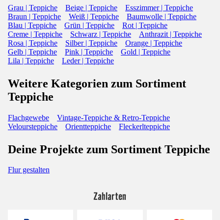
Grau | Teppiche
Beige | Teppiche
Esszimmer | Teppiche
Braun | Teppiche
Weiß | Teppiche
Baumwolle | Teppiche
Blau | Teppiche
Grün | Teppiche
Rot | Teppiche
Creme | Teppiche
Schwarz | Teppiche
Anthrazit | Teppiche
Rosa | Teppiche
Silber | Teppiche
Orange | Teppiche
Gelb | Teppiche
Pink | Teppiche
Gold | Teppiche
Lila | Teppiche
Leder | Teppiche
Weitere Kategorien zum Sortiment
Teppiche
Flachgewebe
Vintage-Teppiche & Retro-Teppiche
Veloursteppiche
Orientteppiche
Fleckerlteppiche
Deine Projekte zum Sortiment Teppiche
Flur gestalten
Zahlarten