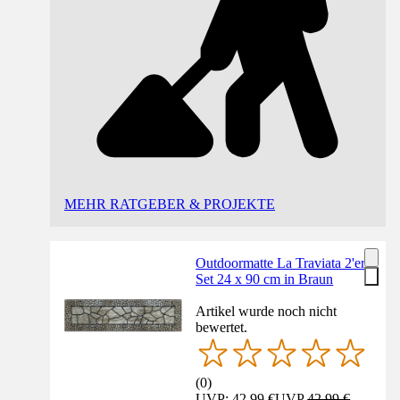
MEHR RATGEBER & PROJEKTE
Outdoormatte La Traviata 2'er
Set 24 x 90 cm in Braun
Artikel wurde noch nicht
bewertet.
(
0
)
UVP: 42,99 €
UVP
42,99 €