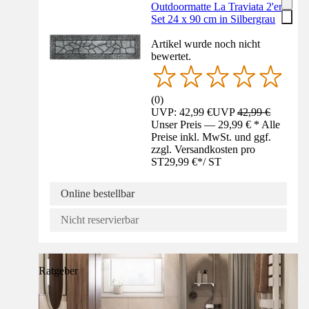
Outdoormatte La Traviata 2'er
Set 24 x 90 cm in Silbergrau
Artikel wurde noch nicht
bewertet.
(
0
)
UVP: 42,99 €
UVP
42,99 €
Unser Preis — 29,99 € * Alle
Preise inkl. MwSt. und ggf.
zzgl. Versandkosten pro
ST
29,99 €
*
/
ST
Online bestellbar
Nicht reservierbar
Ratgeber