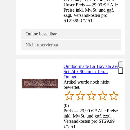
Unser Preis — 29,99 € * Alle
Preise inkl. MwSt. und ggf.
zzgl. Versandkosten pro
ST
29,99 €
*
/
ST
Online bestellbar
Nicht reservierbar
Outdoormatte La Traviata 2'er
Set 24 x 90 cm in Terra-
Orange
Artikel wurde noch nicht
bewertet.
(
0
)
Preis — 29,99 € * Alle Preise
inkl. MwSt. und ggf. zzgl.
Versandkosten pro ST
29,99
€
*
/
ST