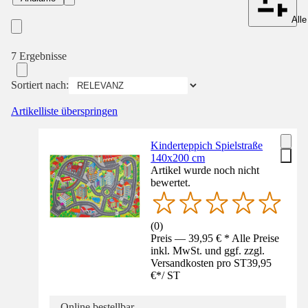
Alle
7 Ergebnisse
Sortiert nach:
Artikelliste überspringen
Kinderteppich Spielstraße
140x200 cm
Artikel wurde noch nicht
bewertet.
(
0
)
Preis — 39,95 € * Alle Preise
inkl. MwSt. und ggf. zzgl.
Versandkosten pro ST
39,95
€
*
/
ST
Online bestellbar