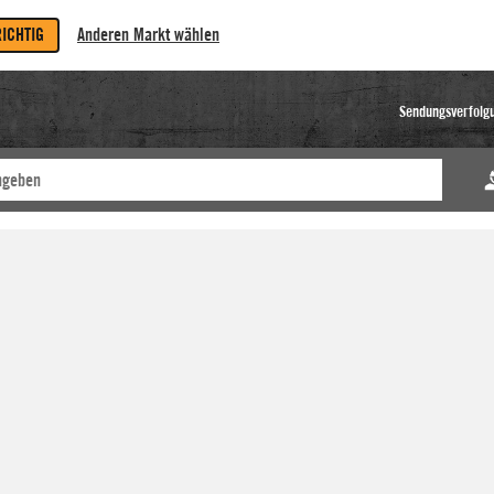
RICHTIG
Anderen Markt wählen
Sendungsverfolg