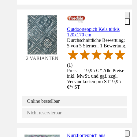
Outdoorteppich Kela türkis
120x170 cm
Durchschnittliche Bewertung:
5 von 5 Sternen. 1 Bewertung.
2 VARIANTEN
(
1
)
Preis — 19,95 € * Alle Preise
inkl. MwSt. und ggf. zzgl.
Versandkosten pro ST
19,95
€
*
/
ST
Online bestellbar
Nicht reservierbar
Kurzflorteppich aus