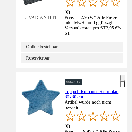
(
0
)
Preis — 2,95 € * Alle Preise
3 VARIANTEN
inkl. MwSt. und ggf. zzgl.
Versandkosten pro ST
2,95 €
*
/
ST
Online bestellbar
Reservierbar
Teppich Romance Stern blau
80x80 cm
Artikel wurde noch nicht
bewertet.
(
0
)
Preis — 19,95 € * Alle Preise