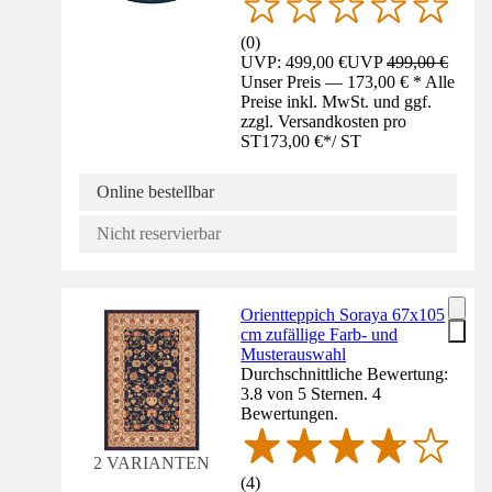
(
0
)
UVP: 499,00 €
UVP
499,00 €
Unser Preis — 173,00 € * Alle
Preise inkl. MwSt. und ggf.
zzgl. Versandkosten pro
ST
173,00 €
*
/
ST
Online bestellbar
Nicht reservierbar
Orientteppich Soraya 67x105
cm zufällige Farb- und
Musterauswahl
Durchschnittliche Bewertung:
3.8 von 5 Sternen. 4
Bewertungen.
2 VARIANTEN
(
4
)