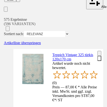
Alle
575 Ergebnisse
(596 VARIANTEN)
Sortiert nach:
Artikelliste überspringen
Teppich Vintage 325 türkis
120x170 cm
Artikel wurde noch nicht
bewertet.
(
0
)
Preis — 87,00 € * Alle Preise
inkl. MwSt. und ggf. zzgl.
Versandkosten pro ST
87,00
€
*
/
ST