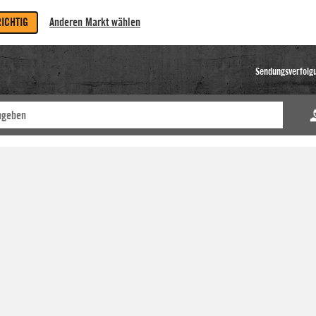
RICHTIG
Anderen Markt wählen
Sendungsverfolg