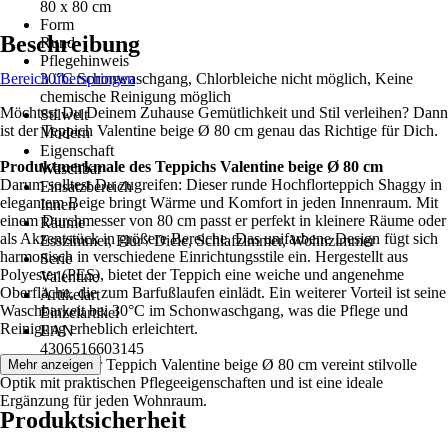
80 x 80 cm
Form
Beschreibung
Rund
Pflegehinweis
Bereich überspringen
30°C Schonwaschgang, Chlorbleiche nicht möglich, Keine
chemische Reinigung möglich
Möchtest Du Deinem Zuhause Gemütlichkeit und Stil verleihen? Dann
Stilwelt
ist der Teppich Valentine beige Ø 80 cm genau das Richtige für Dich.
Modern
Eigenschaft
Produktmerkmale des Teppichs Valentine beige Ø 80 cm
Waschbar
Darum solltest Du zugreifen: Dieser runde Hochflorteppich Shaggy in
Einsatzbereich
elegantem Beige bringt Wärme und Komfort in jeden Innenraum. Mit
Innen
einem Durchmesser von 80 cm passt er perfekt in kleinere Räume oder
Räume
als Akzentstück in größere Bereiche. Das unifarbene Design fügt sich
Esszimmer, Flur / Diele, Schlafzimmer, Wohnzimmer
harmonisch in verschiedene Einrichtungsstile ein. Hergestellt aus
Serie
Polyester (PES), bietet der Teppich eine weiche und angenehme
Valentine
Oberfläche, die zum Barfußlaufen einlädt. Ein weiterer Vorteil ist seine
Artikelart
Waschbarkeit bei 30°C im Schonwaschgang, was die Pflege und
Einzelartikel
Reinigung erheblich erleichtert.
EAN
4306516603145
Festgezurrt: Der Teppich Valentine beige Ø 80 cm vereint stilvolle
Mehr anzeigen
Optik mit praktischen Pflegeeigenschaften und ist eine ideale
Ergänzung für jeden Wohnraum.
Produktsicherheit