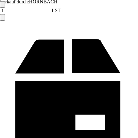
Verkauf durch:
HORNBACH
1 ST