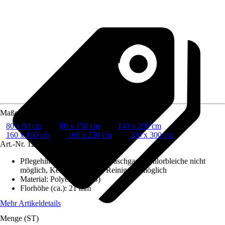
Maße (BxL)
80 x 80 cm
80 x 150 cm
140 x 200 cm
160 x 160 cm
160 x 230 cm
200 x 300 cm
Art.-Nr.
12427364
Pflegehinweis
:
30°C Schonwaschgang, Chlorbleiche nicht
möglich, Keine chemische Reinigung möglich
Material
:
Polyester (PES)
Florhöhe (ca.)
:
21 mm
Mehr Artikeldetails
Menge (ST)