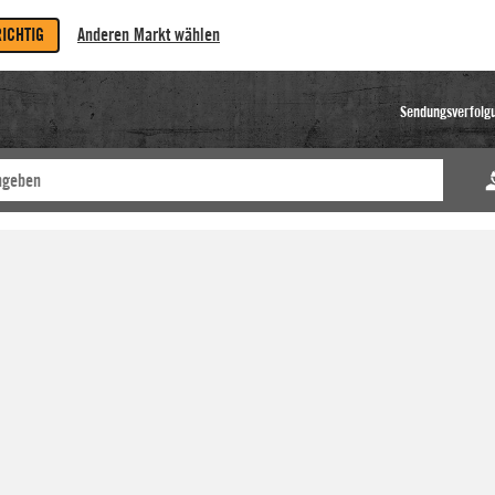
RICHTIG
Anderen Markt wählen
Sendungsverfolg