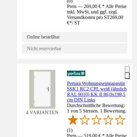
(
0
)
Preis — 269,00 € * Alle Preise
inkl. MwSt. und ggf. zzgl.
Versandkosten pro ST
269,00
€
*
/
ST
Online bestellbar
Nicht reservierbar
Pertura Wohnungseingangstür
SSK1 RC2 CPL weiß (ähnlich
RAL 9010) KK II 86,0x198,5
cm DIN Links
Durchschnittliche Bewertung:
1 von 5 Sternen. 1 Bewertung.
4 VARIANTEN
(
1
)
Preis — 519,00 € * Alle Preise