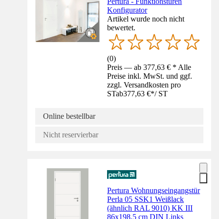
Pertura - Funktionstüren
Konfigurator
Artikel wurde noch nicht
bewertet.
(
0
)
Preis — ab 377,63 € * Alle
Preise inkl. MwSt. und ggf.
zzgl. Versandkosten pro
ST
ab
377,63 €
*
/
ST
Online bestellbar
Nicht reservierbar
Pertura Wohnungseingangstür
Perla 05 SSK1 Weißlack
(ähnlich RAL 9010) KK III
86x198,5 cm DIN Links