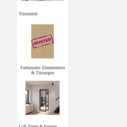
Türantrieb
Farbmuster Zimmertüren
& Türzargen
Loft Türen & Fenster