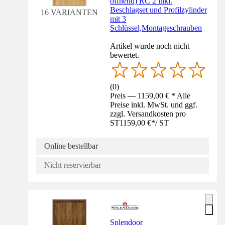
öffnend) RC 2 inkl.
Beschlagset und Profilzylinder
16 VARIANTEN
mit 3
Schlüssel,Montageschrauben
Artikel wurde noch nicht
bewertet.
(
0
)
Preis — 1159,00 € * Alle
Preise inkl. MwSt. und ggf.
zzgl. Versandkosten pro
ST
1159,00 €
*
/
ST
Online bestellbar
Nicht reservierbar
Splendoor