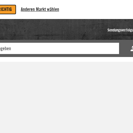
RICHTIG
Anderen Markt wählen
Sendungsverfolg