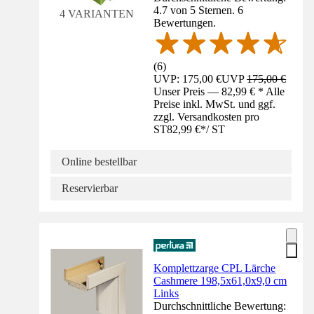
4.7 von 5 Sternen. 6
4 VARIANTEN
Bewertungen.
(
6
)
UVP: 175,00 €
UVP
175,00 €
Unser Preis — 82,99 € * Alle
Preise inkl. MwSt. und ggf.
zzgl. Versandkosten pro
ST
82,99 €
*
/
ST
Online bestellbar
Reservierbar
Komplettzarge CPL Lärche
Cashmere 198,5x61,0x9,0 cm
Links
Durchschnittliche Bewertung: