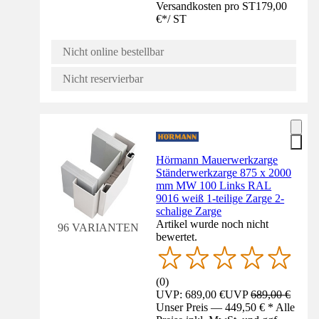
Versandkosten pro ST
179,00
€
*
/
ST
Nicht online bestellbar
Nicht reservierbar
Hörmann Mauerwerkzarge
Ständerwerkzarge 875 x 2000
mm MW 100 Links RAL
9016 weiß 1-teilige Zarge 2-
schalige Zarge
Artikel wurde noch nicht
96 VARIANTEN
bewertet.
(
0
)
UVP: 689,00 €
UVP
689,00 €
Unser Preis — 449,50 € * Alle