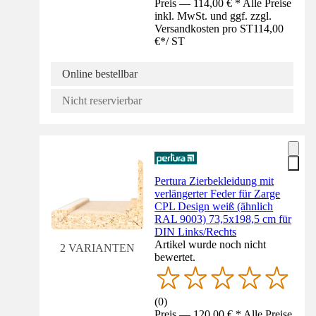
Preis — 114,00 € * Alle Preise
inkl. MwSt. und ggf. zzgl.
Versandkosten pro ST
114,00
€
*
/
ST
Online bestellbar
Nicht reservierbar
Pertura Zierbekleidung mit
verlängerter Feder für Zarge
CPL Design weiß (ähnlich
RAL 9003) 73,5x198,5 cm für
DIN Links/Rechts
Artikel wurde noch nicht
2 VARIANTEN
bewertet.
(
0
)
Preis — 120,00 € * Alle Preise