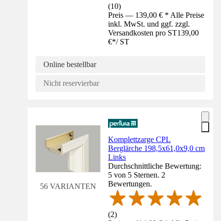
(
10
)
Preis — 139,00 € * Alle Preise
inkl. MwSt. und ggf. zzgl.
Versandkosten pro ST
139,00
€
*
/
ST
Online bestellbar
Nicht reservierbar
Komplettzarge CPL
Berglärche 198,5x61,0x9,0 cm
Links
Durchschnittliche Bewertung:
5 von 5 Sternen. 2
Bewertungen.
56 VARIANTEN
(
2
)