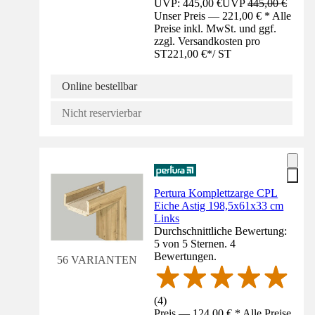
UVP: 445,00 €
UVP
445,00 €
Unser Preis — 221,00 € * Alle
Preise inkl. MwSt. und ggf.
zzgl. Versandkosten pro
ST
221,00 €
*
/
ST
Online bestellbar
Nicht reservierbar
Pertura Komplettzarge CPL
Eiche Astig 198,5x61x33 cm
Links
Durchschnittliche Bewertung:
5 von 5 Sternen. 4
Bewertungen.
56 VARIANTEN
(
4
)
Preis — 124,00 € * Alle Preise