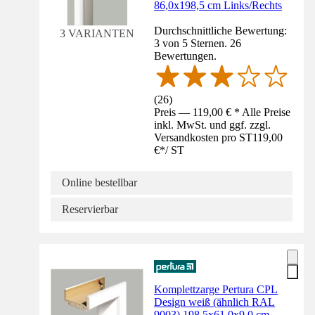
86,0x198,5 cm Links/Rechts
Durchschnittliche Bewertung:
3 VARIANTEN
3 von 5 Sternen. 26
Bewertungen.
(
26
)
Preis — 119,00 € * Alle Preise
inkl. MwSt. und ggf. zzgl.
Versandkosten pro ST
119,00
€
*
/
ST
Online bestellbar
Reservierbar
Komplettzarge Pertura CPL
Design weiß (ähnlich RAL
9003) 198,5x61,0x9,0 cm