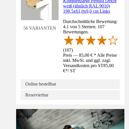
Komplettzarge Pertura Dekor
weiß (ähnlich RAL 9010)
198,5x61,0x9,0 cm Links
Durchschnittliche Bewertung:
4.1 von 5 Sternen. 107
56 VARIANTEN
Bewertungen.
(
107
)
Preis — 85,00 € * Alle Preise
inkl. MwSt. und ggf. zzgl.
Versandkosten pro ST
85,00
€
*
/
ST
Online bestellbar
Reservierbar
Ratgeber