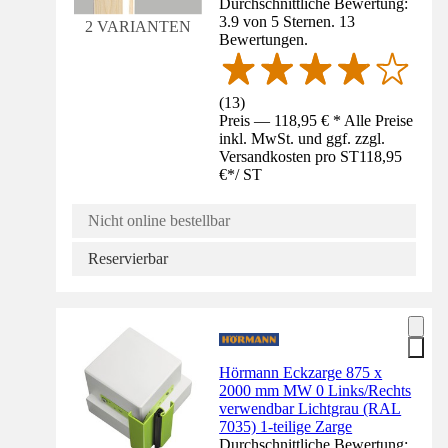
Durchschnittliche Bewertung:
3.9 von 5 Sternen. 13
2 VARIANTEN
Bewertungen.
(
13
)
Preis — 118,95 € * Alle Preise
inkl. MwSt. und ggf. zzgl.
Versandkosten pro ST
118,95
€
*
/
ST
Nicht online bestellbar
Reservierbar
Hörmann Eckzarge 875 x
2000 mm MW 0 Links/Rechts
verwendbar Lichtgrau (RAL
7035) 1-teilige Zarge
Durchschnittliche Bewertung: