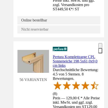
Preise inkl. MwSt. und ggf.
zzgl. Versandkosten pro
ST
449,50 €
*
/
ST
Online bestellbar
Nicht reservierbar
Pertura Komplettzarge CPL
Sonneneiche 198,5x61,0x9,0
cm links
Durchschnittliche Bewertung:
4.5 von 5 Sternen. 8
Bewertungen.
56 VARIANTEN
(
8
)
Preis — 129,00 € * Alle Preise
inkl. MwSt. und ggf. zzgl.
Versandkosten pro ST
129,00