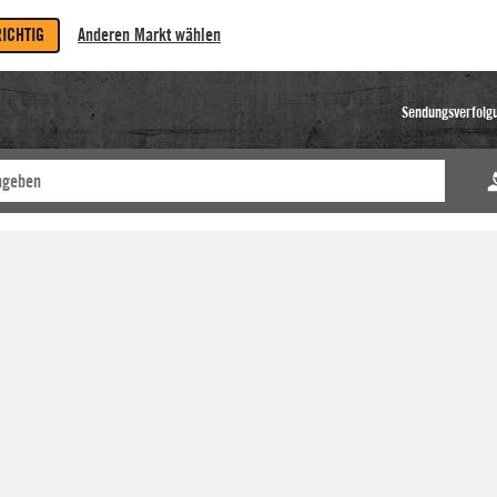
RICHTIG
Anderen Markt wählen
Sendungsverfolg