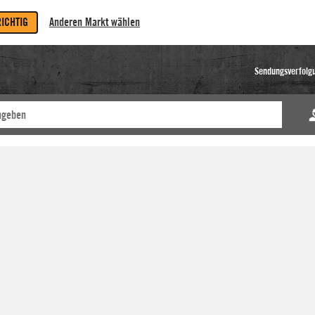
RICHTIG
Anderen Markt wählen
Sendungsverfolg