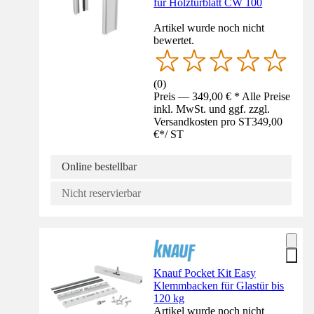
für Holztürblatt CW 100
Artikel wurde noch nicht
bewertet.
(
0
)
Preis — 349,00 € * Alle Preise
inkl. MwSt. und ggf. zzgl.
Versandkosten pro ST
349,00
€
*
/
ST
Online bestellbar
Nicht reservierbar
Knauf Pocket Kit Easy
Klemmbacken für Glastür bis
120 kg
Artikel wurde noch nicht