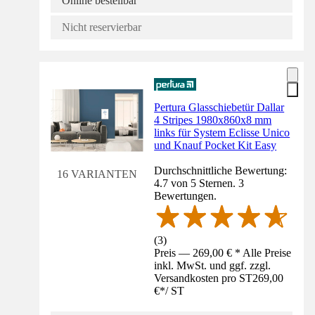
Online bestellbar
Nicht reservierbar
Pertura Glasschiebetür Dallar
4 Stripes 1980x860x8 mm
links für System Eclisse Unico
und Knauf Pocket Kit Easy
Durchschnittliche Bewertung:
16 VARIANTEN
4.7 von 5 Sternen. 3
Bewertungen.
(
3
)
Preis — 269,00 € * Alle Preise
inkl. MwSt. und ggf. zzgl.
Versandkosten pro ST
269,00
€
*
/
ST