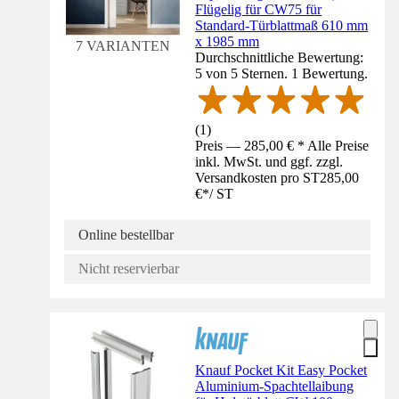
Flügelig für CW75 für
Standard-Türblattmaß 610 mm
x 1985 mm
7 VARIANTEN
Durchschnittliche Bewertung:
5 von 5 Sternen. 1 Bewertung.
(
1
)
Preis — 285,00 € * Alle Preise
inkl. MwSt. und ggf. zzgl.
Versandkosten pro ST
285,00
€
*
/
ST
Online bestellbar
Nicht reservierbar
Knauf Pocket Kit Easy Pocket
Aluminium-Spachtellaibung