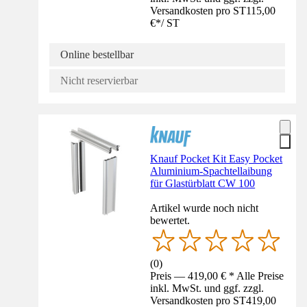
Versandkosten pro ST
115,00
€
*
/
ST
Online bestellbar
Nicht reservierbar
Knauf Pocket Kit Easy Pocket
Aluminium-Spachtellaibung
für Glastürblatt CW 100
Artikel wurde noch nicht
bewertet.
(
0
)
Preis — 419,00 € * Alle Preise
inkl. MwSt. und ggf. zzgl.
Versandkosten pro ST
419,00