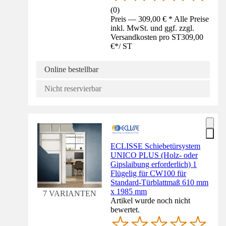
(
0
)
Preis — 309,00 € * Alle Preise
inkl. MwSt. und ggf. zzgl.
Versandkosten pro ST
309,00
€
*
/
ST
Online bestellbar
Nicht reservierbar
ECLISSE Schiebetürsystem
UNICO PLUS (Holz- oder
Gipslaibung erforderlich) 1
Flügelig für CW100 für
Standard-Türblattmaß 610 mm
x 1985 mm
7 VARIANTEN
Artikel wurde noch nicht
bewertet.