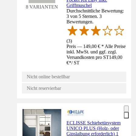
Griffmuschel
8 VARIANTEN
Durchschnittliche Bewertung:
3 von 5 Sternen. 3
Bewertungen.
(
3
)
Preis — 149,00 € * Alle Preise
inkl. MwSt. und ggf. zzgl.
Versandkosten pro ST
149,00
€
*
/
ST
Nicht online bestellbar
Nicht reservierbar
ECLISSE Schiebetürsystem
UNICO PLUS (Holz- oder
Gipslaibung erforderlich) 1