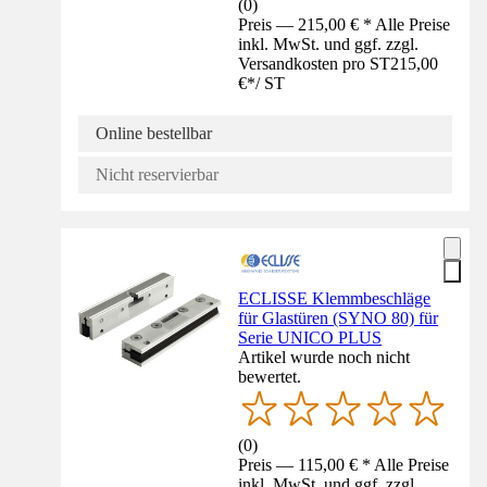
(
0
)
Preis — 215,00 € * Alle Preise
inkl. MwSt. und ggf. zzgl.
Versandkosten pro ST
215,00
€
*
/
ST
Online bestellbar
Nicht reservierbar
ECLISSE Klemmbeschläge
für Glastüren (SYNO 80) für
Serie UNICO PLUS
Artikel wurde noch nicht
bewertet.
(
0
)
Preis — 115,00 € * Alle Preise
inkl. MwSt. und ggf. zzgl.