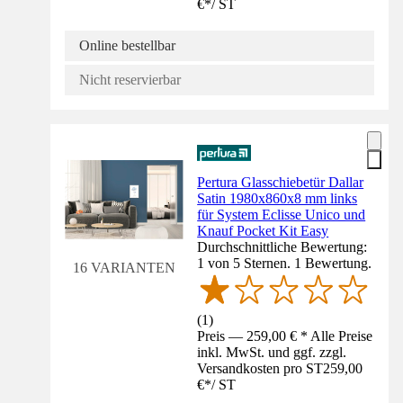
€
*
/
ST
Online bestellbar
Nicht reservierbar
Pertura Glasschiebetür Dallar
Satin 1980x860x8 mm links
für System Eclisse Unico und
Knauf Pocket Kit Easy
Durchschnittliche Bewertung:
1 von 5 Sternen. 1 Bewertung.
16 VARIANTEN
(
1
)
Preis — 259,00 € * Alle Preise
inkl. MwSt. und ggf. zzgl.
Versandkosten pro ST
259,00
€
*
/
ST