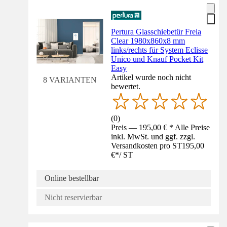
Pertura Glasschiebetür Freia
Clear 1980x860x8 mm
links/rechts für System Eclisse
Unico und Knauf Pocket Kit
Easy
Artikel wurde noch nicht
8 VARIANTEN
bewertet.
(
0
)
Preis — 195,00 € * Alle Preise
inkl. MwSt. und ggf. zzgl.
Versandkosten pro ST
195,00
€
*
/
ST
Online bestellbar
Nicht reservierbar