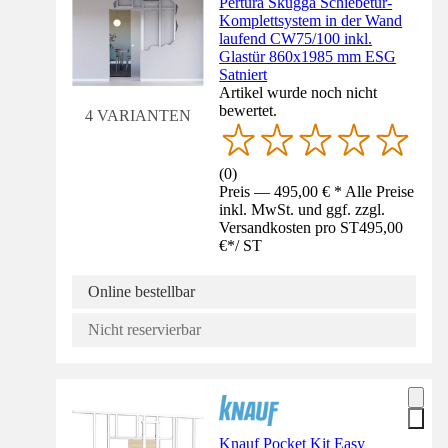
Pertura Skugga Schiebetür-
Komplettsystem in der Wand
laufend CW75/100 inkl.
Glastür 860x1985 mm ESG
Satniert
Artikel wurde noch nicht
bewertet.
4 VARIANTEN
(
0
)
Preis — 495,00 € * Alle Preise
inkl. MwSt. und ggf. zzgl.
Versandkosten pro ST
495,00
€
*
/
ST
Online bestellbar
Nicht reservierbar
Knauf Pocket Kit Easy