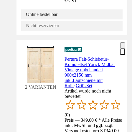
€
*
/
ST
Online bestellbar
Nicht reservierbar
Pertura Falt-Schiebetür-
Komplettset Yorick Midbar
Vintage unbehandelt
900x2150 mm
inkl.Laufschiene mit
Rolle,Griff-Set
2 VARIANTEN
Artikel wurde noch nicht
bewertet.
(
0
)
Preis — 349,00 € * Alle Preise
inkl. MwSt. und ggf. zzgl.
Versandkosten pro ST
349,00