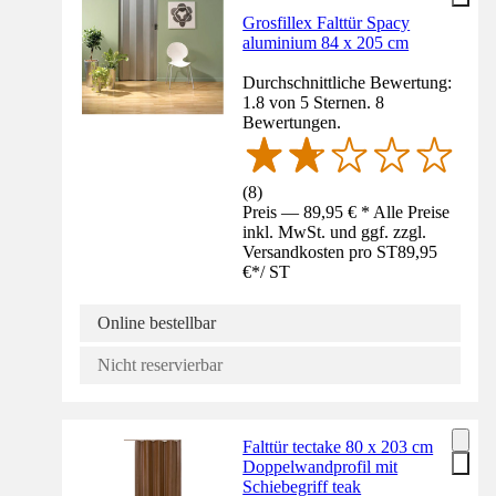
Grosfillex Falttür Spacy
aluminium 84 x 205 cm
Durchschnittliche Bewertung:
1.8 von 5 Sternen. 8
Bewertungen.
(
8
)
Preis — 89,95 € * Alle Preise
inkl. MwSt. und ggf. zzgl.
Versandkosten pro ST
89,95
€
*
/
ST
Online bestellbar
Nicht reservierbar
Falttür tectake 80 x 203 cm
Doppelwandprofil mit
Schiebegriff teak