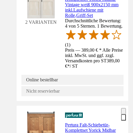
Vintage weiß 900x2150 mm
inkl.Laufschiene mit
Rolle,Griff-Set
Durchschnittliche Bewertung:
2 VARIANTEN
4 von 5 Sternen. 1 Bewertung.
(
1
)
Preis — 389,00 € * Alle Preise
inkl. MwSt. und ggf. zzgl.
Versandkosten pro ST
389,00
€
*
/
ST
Online bestellbar
Nicht reservierbar
Pertura Falt-Schiebetür-
Komplettset Yorick Midbar