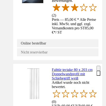
Bewertungen.
(
2
)
Preis — 85,00 € * Alle Preise
inkl. MwSt. und ggf. zzgl.
Versandkosten pro ST
85,00
€
*
/
ST
Online bestellbar
Nicht reservierbar
Falttür tectake 80 x 203 cm
Doppelwandprofil mit
Schiebegriff weiß
Artikel wurde noch nicht
bewertet.
(
0
)
UVP: 69,00 €
UVP
69,00 €