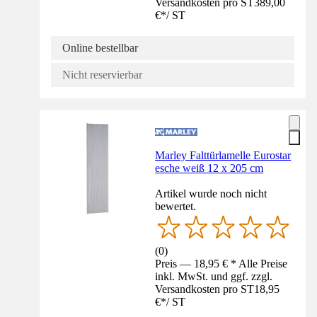
Versandkosten pro ST
389,00
€
*
/
ST
Online bestellbar
Nicht reservierbar
Marley Falttürlamelle Eurostar
esche weiß 12 x 205 cm
Artikel wurde noch nicht
bewertet.
(
0
)
Preis — 18,95 € * Alle Preise
inkl. MwSt. und ggf. zzgl.
Versandkosten pro ST
18,95
€
*
/
ST