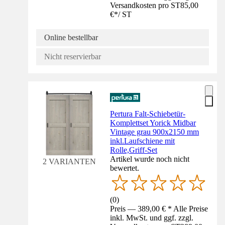
Versandkosten pro ST
85,00
€
*
/
ST
Online bestellbar
Nicht reservierbar
Pertura Falt-Schiebetür-
Komplettset Yorick Midbar
Vintage grau 900x2150 mm
inkl.Laufschiene mit
Rolle,Griff-Set
Artikel wurde noch nicht
2 VARIANTEN
bewertet.
(
0
)
Preis — 389,00 € * Alle Preise
inkl. MwSt. und ggf. zzgl.