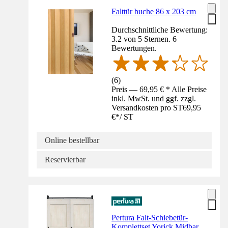
Falttür buche 86 x 203 cm
Durchschnittliche Bewertung:
3.2 von 5 Sternen. 6
Bewertungen.
(
6
)
Preis — 69,95 € * Alle Preise
inkl. MwSt. und ggf. zzgl.
Versandkosten pro ST
69,95
€
*
/
ST
Online bestellbar
Reservierbar
Pertura Falt-Schiebetür-
Komplettset Yorick Midbar