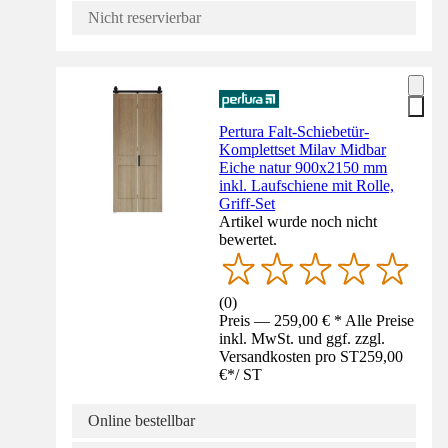
Nicht reservierbar
Pertura Falt-Schiebetür-
Komplettset Milav Midbar
Eiche natur 900x2150 mm
inkl. Laufschiene mit Rolle,
Griff-Set
Artikel wurde noch nicht
bewertet.
(
0
)
Preis — 259,00 € * Alle Preise
inkl. MwSt. und ggf. zzgl.
Versandkosten pro ST
259,00
€
*
/
ST
Online bestellbar